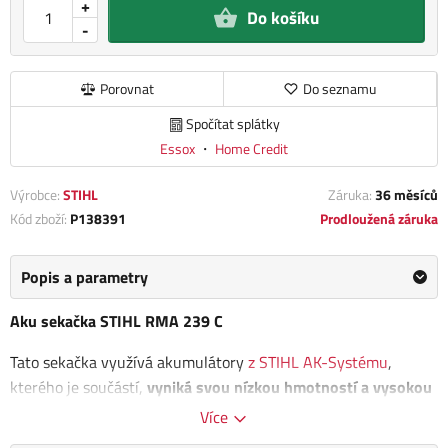
+
Do košíku
-
Porovnat
Do seznamu
Spočítat splátky
Essox
・
Home Credit
Výrobce:
STIHL
Záruka:
36 měsíců
Kód zboží:
P138391
Prodloužená záruka
Popis a parametry
Aku sekačka STIHL RMA 239 C
Tato sekačka využívá akumulátory
z STIHL AK-Systému
,
kterého je součástí,
vyniká svou nízkou hmotností a vysokou
efektivitou při sečení středně velkých trávníků
. Inovativní nůž
Více
s optimalizovanou rychlostí šetří energii a dosahuje