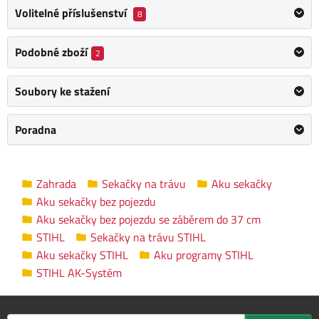
vynikajícího plošného výkonu. Polymerové šasi sekačky je
Volitelné příslušenství
8
lehké, ale zároveň velmi odolné.
Podobné zboží
2
Ergonomicky tvarovaná rukojeť lze nastavit výškově, což
zajišťuje pohodlnou práci s akumulátorovou sekačkou. Díky
Soubory ke stažení
centrálnímu nastavení výšky sečení můžete snadno regulovat
délku trávníku v pěti stupních od 30 mm do 70 mm.
Sběrný
koš je snadno vyjímatelný, což usnadňuje vyprazdňování.
Poradna
Skládací komfortní rukojeť sekačky
je praktická zejména při
skladování a přepravě sekačky, což zvyšuje její uživatelskou
Zahrada
Sekačky na trávu
Aku sekačky
přívětivost. Tato sekačka přináší ideální kombinaci výkonu,
Aku sekačky bez pojezdu
komfortu a snadného používání pro vaši zahradu.
Aku sekačky bez pojezdu se záběrem do 37 cm
STIHL
Sekačky na trávu STIHL
Nastavení výšky sečení: centrální, 5 pozic, 30-70 mm
Aku sekačky STIHL
Aku programy STIHL
Šasi: Polymerové
STIHL AK-Systém
Max. plocha na jedno nabití akumulátoru AK 10 / AK 20
/ AK 30 / AK 30 S: 120 / 250 / 330 / 330 m²
Šířka zařízení bez nástavců: 43 cm