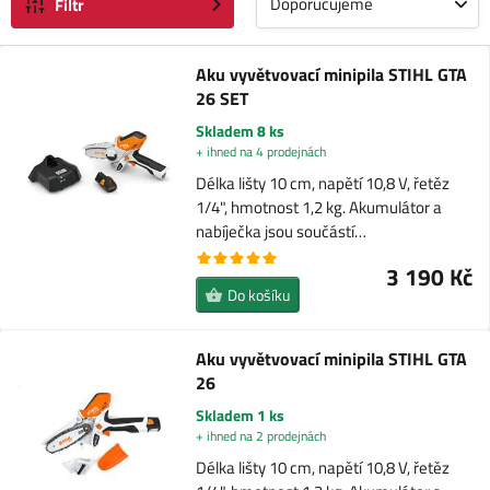
Doporučujeme
Filtr
Aku vyvětvovací minipila STIHL GTA
26 SET
Skladem 8 ks
+ ihned na 4 prodejnách
Délka lišty 10 cm, napětí 10,8 V, řetěz
1/4", hmotnost 1,2 kg. Akumulátor a
nabíječka jsou součástí…
3 190 Kč
Do košíku
Aku vyvětvovací minipila STIHL GTA
26
Skladem 1 ks
+ ihned na 2 prodejnách
Délka lišty 10 cm, napětí 10,8 V, řetěz