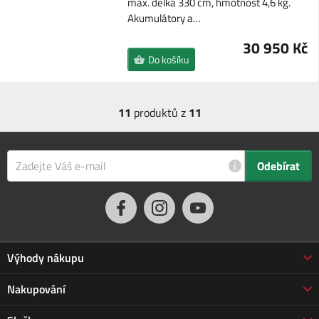
max. délka 330 cm, hmotnost 4,6 kg.
Akumulátory a…
30 950 Kč
Do košíku
11
produktů z
11
i
Odebírat
Výhody nákupu
Proč nakupovat u nás
Nakupování
3letá záruka Jarabák
Obchodní podmínky