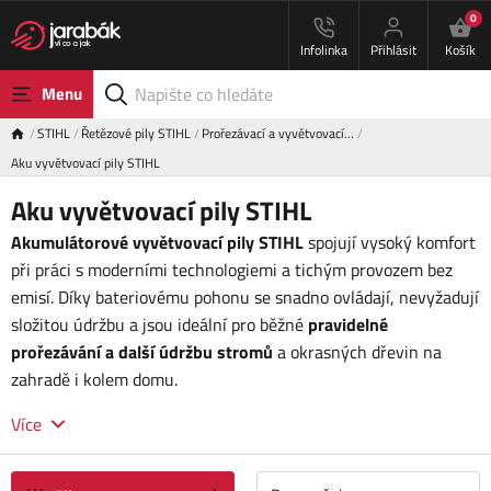
0
Infolinka
Přihlásit
Košík
Menu
STIHL
Řetězové pily STIHL
Prořezávací a vyvětvovací…
Aku vyvětvovací pily STIHL
Aku vyvětvovací pily STIHL
Akumulátorové vyvětvovací pily STIHL
spojují vysoký komfort
při práci s moderními technologiemi a tichým provozem bez
emisí. Díky bateriovému pohonu se snadno ovládají, nevyžadují
složitou údržbu a jsou ideální pro běžné
pravidelné
prořezávání
a další údržbu stromů
a okrasných dřevin na
zahradě i kolem domu.
Více