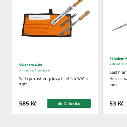
Skladem 6
+ ihned na 2
Skladem 4 ks
+ ihned na 1 prodejně
Šestihrann
Sada pro ostření pilových řetězů 1/4" a
Hexa s roz
3/8".
mm.
585 Kč
53 Kč
Do košíku