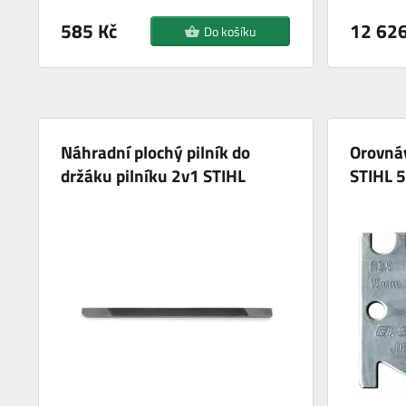
585 Kč
12 626
Do košíku
Náhradní plochý pilník do
Orovnáv
držáku pilníku 2v1 STIHL
STIHL 