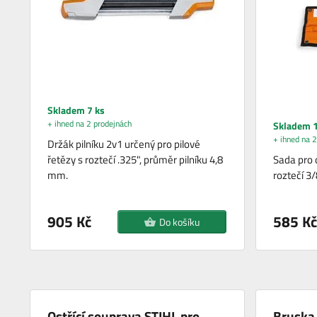
Skladem 7 ks
+ ihned na 2 prodejnách
Skladem 1
+ ihned na 2
Držák pilníku 2v1 určený pro pilové
řetězy s roztečí .325", průměr pilníku 4,8
Sada pro o
mm.
roztečí 3/
905 Kč
585 Kč
Do košíku
Ostřící souprava STIHL pro
Bruska 