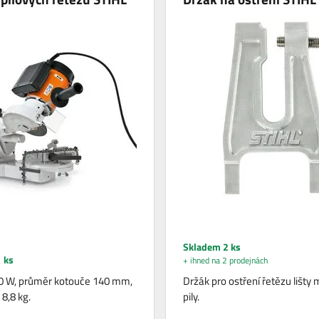
Skladem 2 ks
 ks
+ ihned na 2 prodejnách
0 W, průměr kotouče 140 mm,
Držák pro ostření řetězu lišty
8,8 kg.
pily.