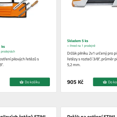
Skladem 5 ks
+ ihned na 1 prodejně
 ks
 prodejnách
Držák pilníku 2v1 určený pro pi
stření pilových řetězů s
řetězy s roztečí 3/8", průměr pi
8".
5,2 mm.
905 Kč
Do košíku
Do ko
pilových řetězů STIHL
Držák na ostření STIHL