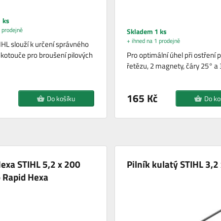
 ks
 prodejně
Skladem 1 ks
+ ihned na 1 prodejně
HL slouží k určení správného
kotouče pro broušení pilových
Pro optimální úhel při ostření 
řetězu, 2 magnety, čáry 25° a 
165 Kč
Do košíku
Do ko
Hexa STIHL 5,2 x 200
Pilník kulatý STIHL 3,2
 Rapid Hexa