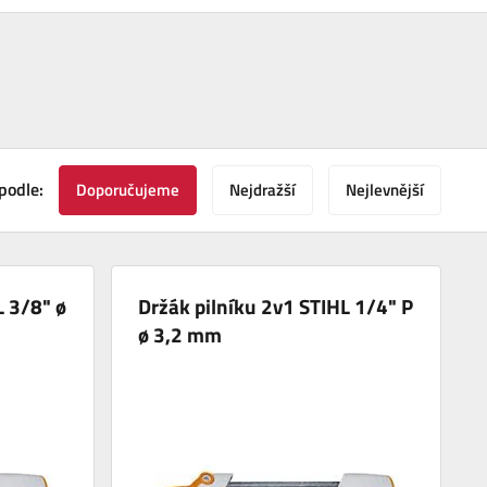
podle:
Doporučujeme
Nejdražší
Nejlevnější
L 3/8" ø
Držák pilníku 2v1 STIHL 1/4" P
ø 3,2 mm