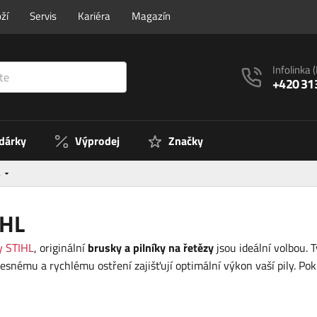
ží
Servis
Kariéra
Magazín
Infolinka
+420 31
 dárky
Výprodej
Značky
…
IHL
y STIHL
, originální
brusky a pilníky na řetězy
jsou ideální volbou. 
řesnému a rychlému ostření zajišťují optimální výkon vaší pily. Pok