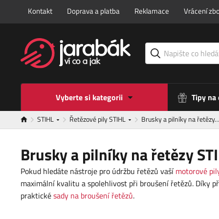
Kontakt
Doprava a platba
Reklamace
Vrácení zbo
Vyberte si kategorii
Tipy na
STIHL
Řetězové pily STIHL
Brusky a pilníky na řetězy
Brusky a pilníky na řetězy ST
Pokud hledáte nástroje pro údržbu řetězů vaší
motorové pil
maximální kvalitu a spolehlivost při broušení řetězů. Díky p
praktické
sady na broušení řetězů
.