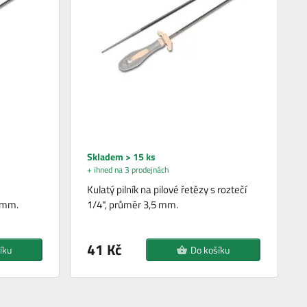
Skladem > 15 ks
+ ihned na 3 prodejnách
Kulatý pilník na pilové řetězy s roztečí
2 mm.
1/4", průměr 3,5 mm.
41 Kč
íku
Do košíku