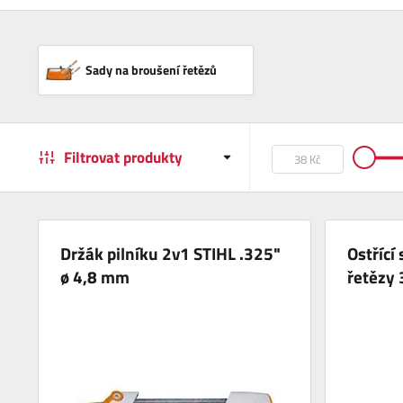
Sady na broušení řetězů
Filtrovat produkty
Držák pilníku 2v1 STIHL .325"
Ostřící
ø 4,8 mm
řetězy 