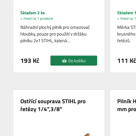
Skladem 2 ks
Skladem 1
+ ihned na 1 prodejně
+ ihned na 1
Náhradní plochý pilník pro omezovač
Měrka STI
hloubky, pouze pro použití v držáku
brusného 
pilníku 2v1 STIHL, kalená…
řetězů.
193 Kč
111 Kč
Do košíku
Ostřící souprava STIHL pro
Pilník 
řetězy 1/4",3/8"
mm pro