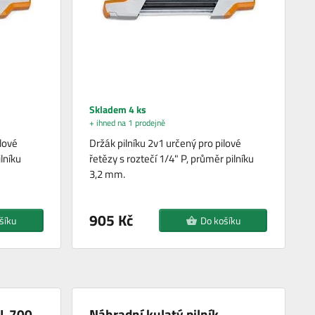
Skladem 4 ks
+ ihned na 1 prodejně
lové
Držák pilníku 2v1 určený pro pilové
lníku
řetězy s roztečí 1/4" P, průměr pilníku
3,2 mm.
905 Kč
šíku
Do košíku
 L 700
Náhradní kulatý pilník