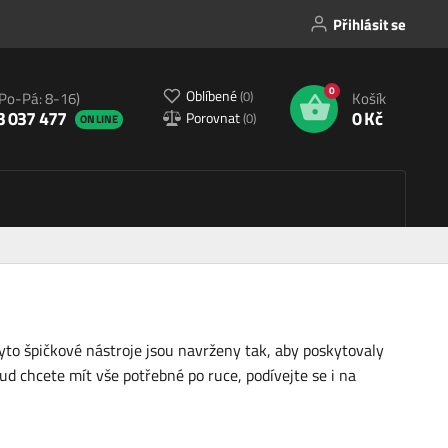
Přihlásit se
0
Oblíbené
(
0
)
(Po-Pá: 8-16)
Košík
3 037 477
0 Kč
Porovnat
(
0
)
ONLINE
Tyto špičkové nástroje jsou navrženy tak, aby poskytovaly
ud chcete mít vše potřebné po ruce, podívejte se i na