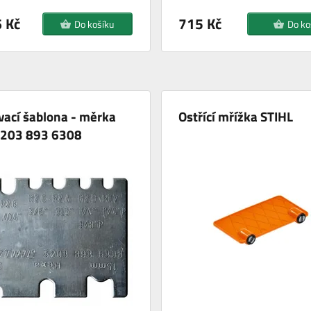
 Kč
715 Kč
Do košíku
Do ko
ací šablona - měrka
Ostřící mřížka STIHL
5203 893 6308