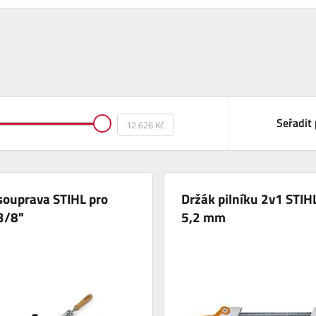
Seřadit 
 souprava STIHL pro
Držák pilníku 2v1 STIH
3/8"
5,2 mm