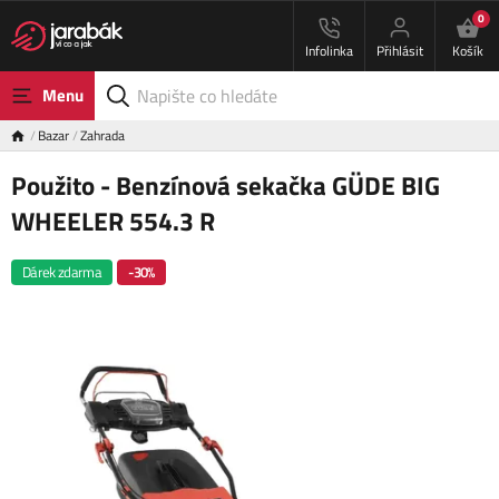
0
Infolinka
Přihlásit
Košík
Menu
Bazar
Zahrada
Použito - Benzínová sekačka GÜDE BIG
WHEELER 554.3 R
Dárek zdarma
-30%