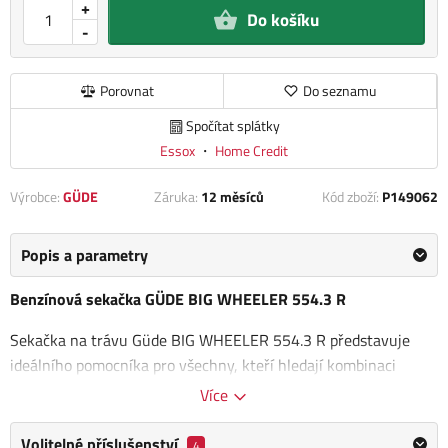
+
Do košíku
-
Porovnat
Do seznamu
Spočítat splátky
Essox
・
Home Credit
Výrobce:
GÜDE
Záruka:
12 měsíců
Kód zboží:
P149062
Popis a parametry
Benzínová sekačka GÜDE BIG WHEELER 554.3 R
Sekačka na trávu Güde BIG WHEELER 554.3 R představuje
ideálního pomocníka pro všechny, kteří hledají kombinaci
výkonu, pohodlí a široké funkčnosti pro péči o svůj trávník.
Více
Díky svému robustnímu designu s
ocelovým šasim pokrytým
práškovým nástřikem
a výkonným 4taktním motoru, sekačka
Volitelné příslušenství
4