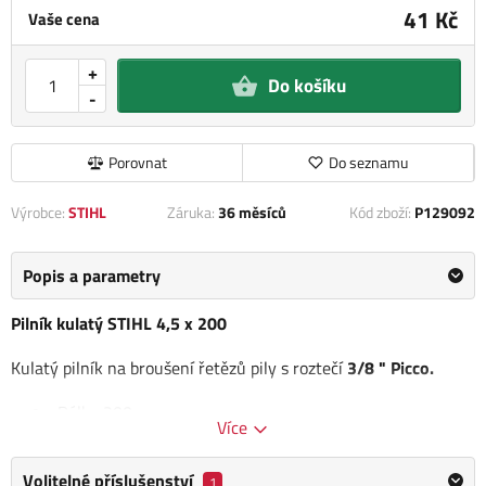
41 Kč
Vaše cena
+
Do košíku
-
Porovnat
Do seznamu
Výrobce:
STIHL
Záruka:
36 měsíců
Kód zboží:
P129092
Popis a parametry
Pilník kulatý STIHL 4,5 x 200
Kulatý pilník na broušení řetězů pily s roztečí
3/8 " Picco.
Délka 200 mm
Více
Odborné poradenství a servis:
Volitelné příslušenství
1