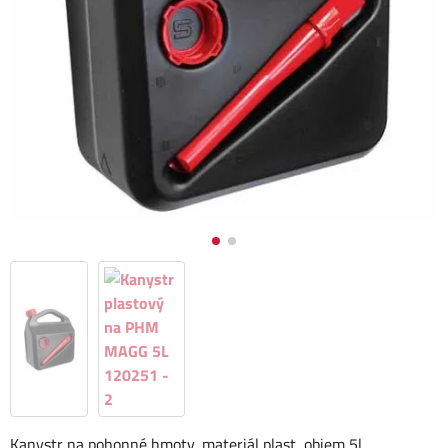
Kanystr na pohonné hmoty, materiál plast, objem 5l.