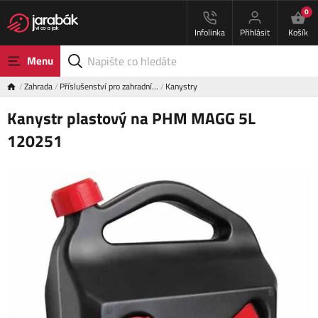
0
Infolinka
Přihlásit
Košík
Menu
Zahrada
Příslušenství pro zahradní…
Kanystry
Kanystr plastový na PHM MAGG 5L
120251