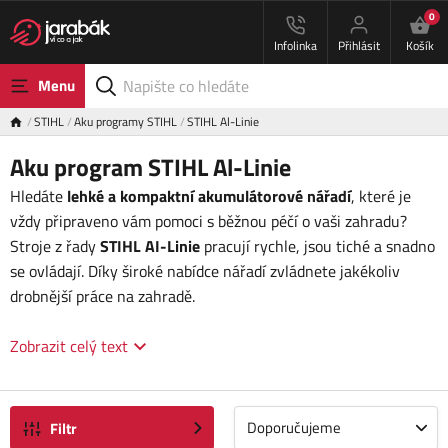
0
Infolinka
Přihlásit
Košík
Menu
STIHL
Aku programy STIHL
STIHL Al-Linie
Aku program STIHL Al-Linie
Hledáte
lehké a kompaktní akumulátorové nářadí
, které je
vždy připraveno vám pomoci s běžnou péčí o vaši zahradu?
Stroje z řady
STIHL AI-Linie
pracují rychle, jsou tiché a snadno
se ovládají. Díky široké nabídce nářadí zvládnete jakékoliv
drobnější práce na zahradě.
Zobrazit celý text
Doporučujeme
Filtr