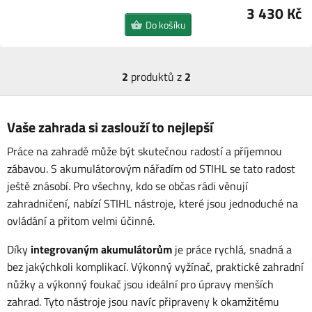
3 430 Kč
Do košíku
2
produktů z
2
Vaše zahrada si zaslouží to nejlepší
Práce na zahradě může být skutečnou radostí a příjemnou
zábavou. S akumulátorovým nářadím od STIHL se tato radost
ještě znásobí. Pro všechny, kdo se občas rádi věnují
zahradničení, nabízí STIHL nástroje, které jsou jednoduché na
ovládání a přitom velmi účinné.
Díky
integrovaným akumulátorům
je práce rychlá, snadná a
bez jakýchkoli komplikací. Výkonný vyžínač, praktické zahradní
nůžky a výkonný foukač jsou ideální pro úpravy menších
zahrad. Tyto nástroje jsou navíc připraveny k okamžitému