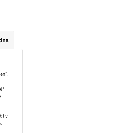
dna
ení.
a
měř
y
 i v
.