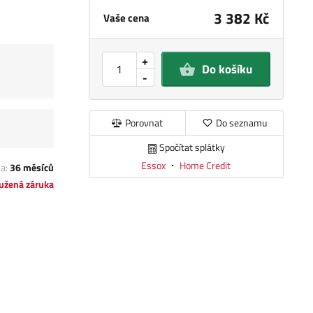
3 382 Kč
Vaše cena
+
Do košíku
-
Porovnat
Do seznamu
Spočítat splátky
Essox
・
Home Credit
ka:
36 měsíců
užená záruka