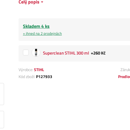
Celý popis
Skladem 4 ks
+ ihned na 2 prodejnách
Superclean STIHL 300 ml
+260 Kč
Výrobce:
STIHL
Záru
Kód zboží:
P127933
Prodlo