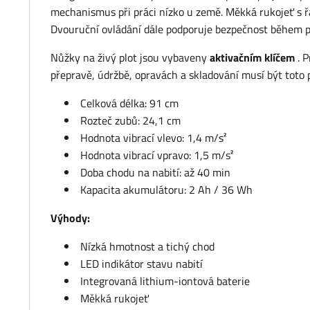
mechanismus při práci nízko u země. Měkká rukojeť s řa
Dvouruční ovládání dále podporuje bezpečnost během p
Nůžky na živý plot jsou vybaveny
aktivačním klíčem
. P
přepravě, údržbě, opravách a skladování musí být toto p
Celková délka: 91 cm
Rozteč zubů: 24,1 cm
Hodnota vibrací vlevo: 1,4 m/s²
Hodnota vibrací vpravo: 1,5 m/s²
Doba chodu na nabití: až 40 min
Kapacita akumulátoru: 2 Ah / 36 Wh
Výhody:
Nízká hmotnost a tichý chod
LED indikátor stavu nabití
Integrovaná lithium-iontová baterie
Měkká rukojeť