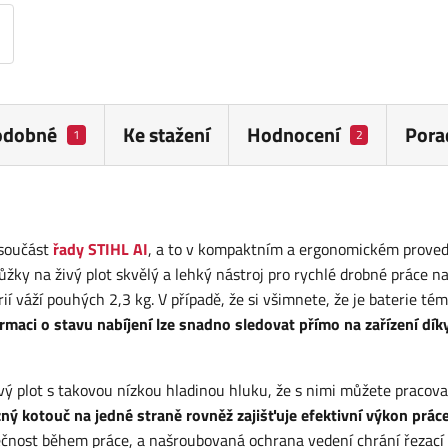
odobné
Ke stažení
Hodnocení
Pora
1
2
 součást
řady STIHL AI
, a to v kompaktním a ergonomickém proved
žky na živý plot skvělý a lehký nástroj pro rychlé drobné práce n
í váží pouhých 2,3 kg. V případě, že si všimnete, že je baterie té
rmaci o stavu nabíjení lze snadno sledovat přímo na zařízení dík
ý plot s takovou nízkou hladinou hluku, že s nimi můžete pracovat
ný kotouč na jedné straně rovněž zajišťuje efektivní výkon práce
ečnost během práce, a našroubovaná ochrana vedení chrání řezací