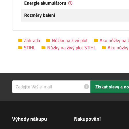
Energie akumulátoru
Rozměry balení
Zahrada
Nůžky na živý plot
Aku nůžky na ži
STIHL
Nůžky na živý plot STIHL
Aku nůžky 
i
Získat slevy a n
Výhody nákupu
Nakupování