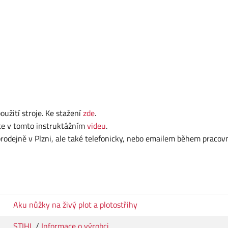
užití stroje. Ke stažení
zde
.
te v tomto instruktážním
videu
.
dejně v Plzni, ale také telefonicky, nebo emailem během pracov
Aku nůžky na živý plot a plotostřihy
STIHL
/
Informace o výrobci