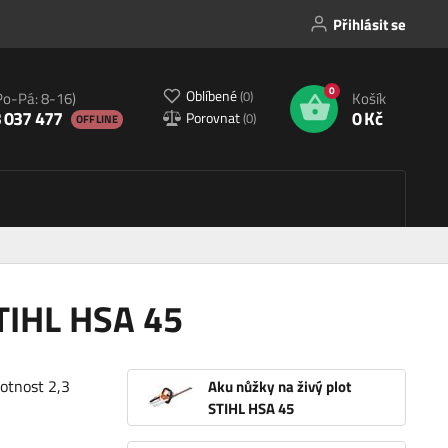
Přihlásit se
0
Oblíbené
(
0
)
Po-Pá: 8-16)
Košík
 037 477
0 Kč
Porovnat
(
0
)
OFFLINE
STIHL HSA 45
motnost 2,3
Aku nůžky na živý plot
STIHL HSA 45