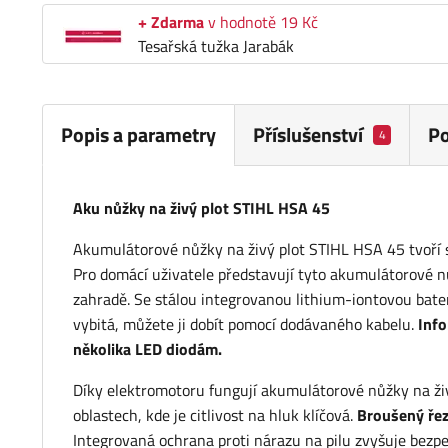
+ Zdarma
v hodnotě 19 Kč
Tesařská tužka Jarabák
Popis a parametry
Příslušenství
P
4
Aku nůžky na živý plot STIHL HSA 45
Akumulátorové nůžky na živý plot STIHL HSA 45 tvoří
Pro domácí uživatele představují tyto akumulátorové nů
zahradě. Se stálou integrovanou lithium-iontovou bateri
vybitá, můžete ji dobít pomocí dodávaného kabelu.
Info
několika LED diodám.
Díky elektromotoru fungují akumulátorové nůžky na živ
oblastech, kde je citlivost na hluk klíčová.
Broušený řez
Integrovaná ochrana proti nárazu na pilu zvyšuje bezp