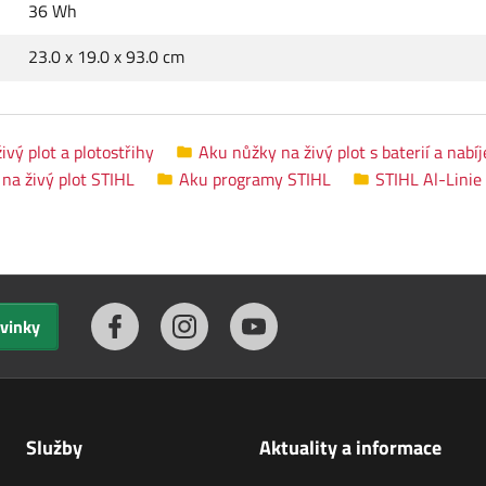
36 Wh
23.0 x 19.0 x 93.0 cm
vý plot a plotostřihy
Aku nůžky na živý plot s baterií a nabí
na živý plot STIHL
Aku programy STIHL
STIHL Al-Linie
ovinky
Služby
Aktuality a informace