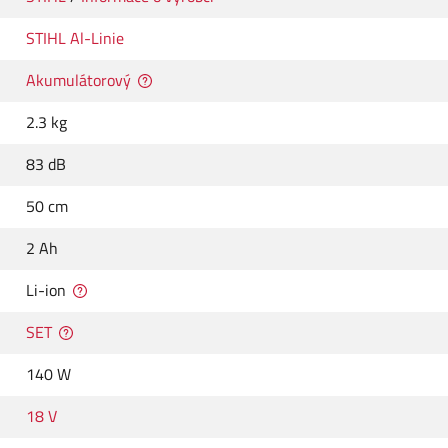
STIHL Al-Linie
Akumulátorový
2.3 kg
83 dB
50 cm
2 Ah
Li-ion
SET
140 W
18 V