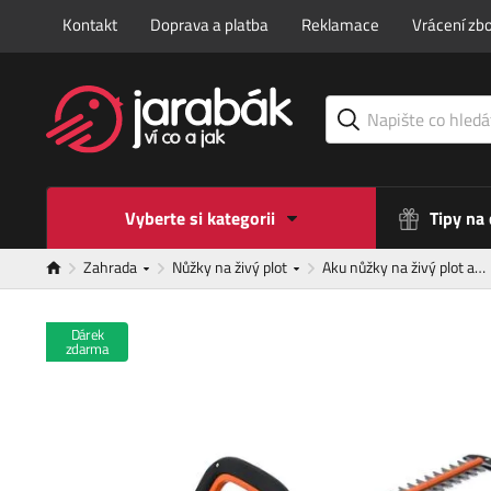
Kontakt
Doprava a platba
Reklamace
Vrácení zbo
Vyberte si kategorii
Tipy na
Zahrada
Nůžky na živý plot
Aku nůžky na živý plot a…
Dárek
zdarma