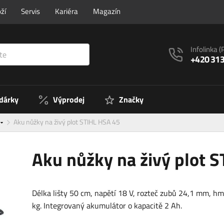
ží
Servis
Kariéra
Magazín
Infolinka
(
+420 313
 dárky
Výprodej
Značky
Aku nůžky na živý plot STIHL HSA 45
Aku nůžky na živý plot 
Délka lišty 50 cm, napětí 18 V, rozteč zubů 24,1 mm, h
kg. Integrovaný akumulátor o kapacitě 2 Ah.