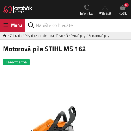
0
Infolinka
Přihlásit
Košík
Menu
Zahrada
Pily do zahrady a na dřevo
Řetězové pily
Benzínové pily
Motorová pila STIHL MS 162
Dárek zdarma