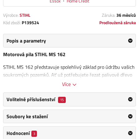
Essox
・
Home Credit
Výrobce:
STIHL
Záruka:
36 měsíců
Kód zboží:
P139524
Prodloužená záruka
Popis a parametry
Motorová pila STIHL MS 162
STIHL MS 162 představuje spolehlivý základ pro údržbu vašich
soukromých pozemků. Ať už potřebujete řezat palivové dřevo
nebo provádět prořezávání ovocných stromů, tato lehká a
Více
odolná motorová pila je
ideální pro občasné využití v
různorodém spektru aplikací, včetně kácení menších stromů
.
Volitelné příslušenství
15
Výkonný motor
STIHL 2-MIX
, začleněný do optimálně
Soubory ke stažení
nastaveného systému pily, zajistí
vysoký výkon při nízké
spotřebě paliva
. To umožňuje přesné a spolehlivé řezy,
Hodnocení
zejména s použitím standardního
pilového řetězu 3/8"
P s
3