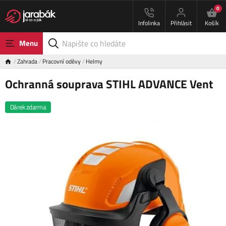
0
Infolinka
Přihlásit
Košík
Menu
Zahrada
Pracovní oděvy
Helmy
Ochranná souprava STIHL ADVANCE Vent
Dárek zdarma