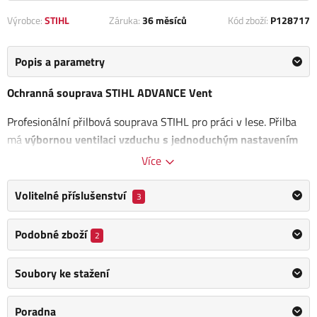
Výrobce:
STIHL
Záruka:
36 měsíců
Kód zboží:
P128717
Popis a parametry
Ochranná souprava STIHL ADVANCE Vent
Profesionální přilbová souprava STIHL pro práci v lese. Přilba
má
výbornou ventilaci vzduchu s jednoduchým nastavením
obvodu hlavy i během provozu.
Více
Reflexní prvky jsou viditelné
ze všech úhlů a zvyšují tak
Volitelné příslušenství
3
bezpečnost práce. Proti nečistotám chrání na přilbě elastické
krycí fólie.
Podobné zboží
2
Hodnota útlumu hluku: SNR 27
Vysoká hodnota zvukové izolace: 30 dB
Soubory ke stažení
Střední hodnota zvukové izolace: 26 dB
Nízká hodnota zvukové izolace: 19 dB
Poradna