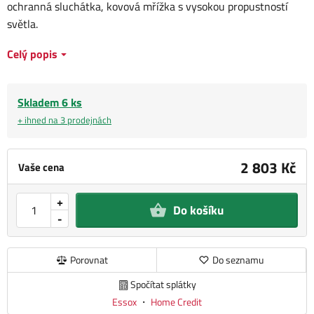
ochranná sluchátka, kovová mřížka s vysokou propustností
světla.
Celý popis
Skladem 6 ks
+ ihned na 3 prodejnách
2 803 Kč
Vaše cena
+
Do košíku
-
Porovnat
Do seznamu
Spočítat splátky
Essox
・
Home Credit