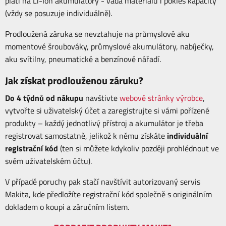
platí na Li-Ion akumulátory - vada materiálu i pokles kapacity
(vždy se posuzuje individuálně).
Prodloužená záruka se nevztahuje na průmyslové aku
momentové šroubováky, průmyslové akumulátory, nabíječky,
aku svítilny, pneumatické a benzínové nářadí.
Jak získat prodlouženou záruku?
Do 4 týdnů od nákupu
navštivte
webové stránky výrobce
,
vytvořte si uživatelský účet a zaregistrujte si vámi pořízené
produkty – každý jednotlivý přístroj a akumulátor je třeba
registrovat samostatně, jelikož k němu získáte
individuální
registrační kód
(ten si můžete kdykoliv později prohlédnout ve
svém uživatelském účtu).
V případě poruchy pak stačí navštívit autorizovaný servis
Makita, kde předložíte registrační kód společně s originálním
dokladem o koupi a záručním listem.