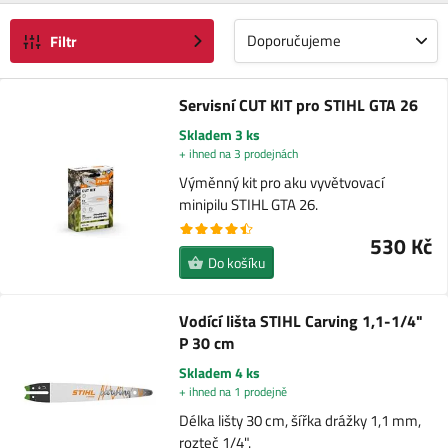
Doporučujeme
Filtr
Servisní CUT KIT pro STIHL GTA 26
Skladem 3 ks
+ ihned na 3 prodejnách
Výměnný kit pro aku vyvětvovací
minipilu STIHL GTA 26.
530 Kč
Do košíku
Vodící lišta STIHL Carving 1,1-1/4"
P 30 cm
Skladem 4 ks
+ ihned na 1 prodejně
Délka lišty 30 cm, šířka drážky 1,1 mm,
rozteč 1/4".