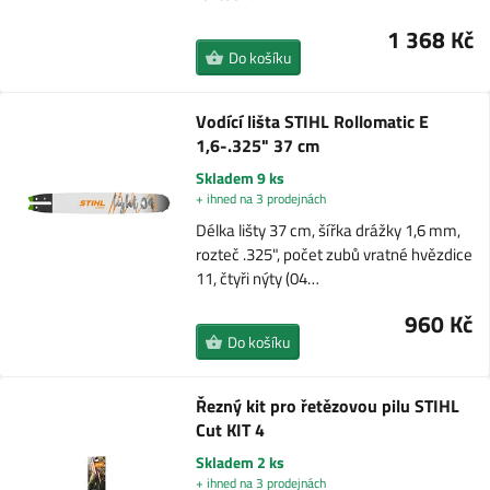
1 368 Kč
Do košíku
Vodící lišta STIHL Rollomatic E
1,6-.325" 37 cm
Skladem 9 ks
+ ihned na 3 prodejnách
Délka lišty 37 cm, šířka drážky 1,6 mm,
rozteč .325", počet zubů vratné hvězdice
11, čtyři nýty (04…
960 Kč
Do košíku
Řezný kit pro řetězovou pilu STIHL
Cut KIT 4
Skladem 2 ks
+ ihned na 3 prodejnách