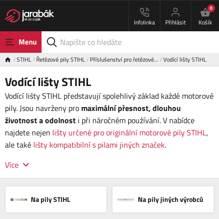
0
Infolinka
Přihlásit
Košík
Menu
STIHL
Řetězové pily STIHL
Příslušenství pro řetězové…
Vodící lišty STIHL
Vodící lišty STIHL
Vodící lišty STIHL představují spolehlivý základ každé motorové
pily. Jsou navrženy pro
maximální přesnost, dlouhou
životnost a odolnost
i při náročném používání. V nabídce
najdete nejen
lišty určené pro originální motorové pily STIHL
,
ale také
lišty kompatibilní s pilami jiných značek
.
Více
Na pily STIHL
Na pily jiných výrobců