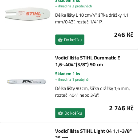
Skladem 3 ks
+ ihned na 3 prodejnách
Délka lišty L 10 cm/4", šířka drážky 1,1
mm/0.43", rozteč 1/4" P.
246 Kč
Do košíku
Vodící lišta STIHL Duromatic E
1,6-.404"(3/8") 90 cm
Skladem 1 ks
+ ihned na 1 prodejně
Délka lišty 90 cm, šířka drážky 1,6 mm,
rozteč .404" nebo 3/8".
2 746 Kč
Do košíku
Vodící lišta STIHL Light 04 1,1-3/8"
35 cm