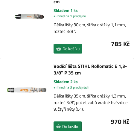
cm
Skladem 1 ks
+ ihned na 1 prodejně
Délka lišty 30 cm, šířka drážky 1,1 mm,
rozteč 3/8 ".
785 Kč
Do košíku
Vodící lišta STIHL Rollomatic E 1,3-
3/8" P 35 cm
Skladem 2 ks
+ ihned na 3 prodejnách
Délka lišty 35 cm, šířka drážky 1,3 mm,
rozteč 3/8", počet zubů vratné hvězdice
9, čtyři nýty (04).
970 Kč
Do košíku