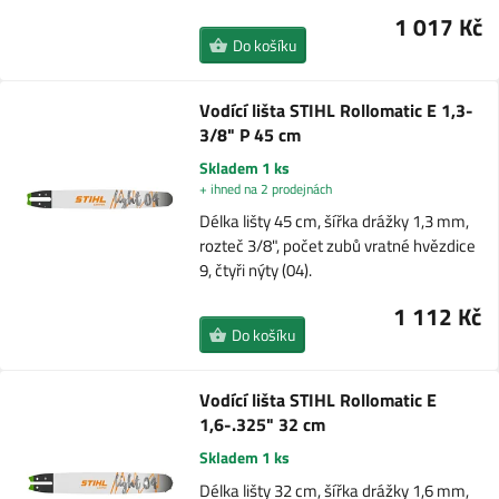
1 017 Kč
Do košíku
Vodící lišta STIHL Rollomatic E 1,3-
3/8" P 45 cm
Skladem 1 ks
+ ihned na 2 prodejnách
Délka lišty 45 cm, šířka drážky 1,3 mm,
rozteč 3/8", počet zubů vratné hvězdice
9, čtyři nýty (04).
1 112 Kč
Do košíku
Vodící lišta STIHL Rollomatic E
1,6-.325" 32 cm
Skladem 1 ks
Délka lišty 32 cm, šířka drážky 1,6 mm,