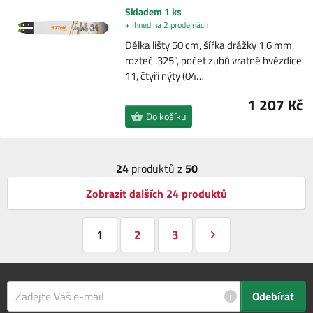
Skladem 1 ks
+ ihned na 2 prodejnách
Délka lišty 50 cm, šířka drážky 1,6 mm,
rozteč .325", počet zubů vratné hvězdice
11, čtyři nýty (04…
1 207 Kč
Do košíku
24
produktů z
50
Zobrazit dalších 24 produktů
1
2
3
i
Odebírat