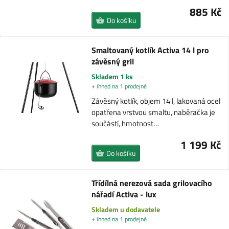
885 Kč
Do košíku
Smaltovaný kotlík Activa 14 l pro
závěsný gril
Skladem 1 ks
+ ihned na 1 prodejně
Závěsný kotlík, objem 14 l, lakovaná ocel
opatřena vrstvou smaltu, naběračka je
součástí, hmotnost…
1 199 Kč
Do košíku
Třídílná nerezová sada grilovacího
nářadí Activa - lux
Skladem u dodavatele
+ ihned na 1 prodejně