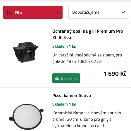
Doporučujeme
Filtr
Ochranný obal na gril Premium Pro
XL Activa
Skladem 1 ks
Univerzální, voděodolný, se zipem, pro
grily do 187 x 108,5 x 62 cm.
1 690 Kč
Do košíku
Pizza kámen Activa
Skladem 1 ks
Keramický kámen v litinovém pouzdru,
průměr 30 cm, určeno pro grily s
vyjímatelnou kruhovou částí…