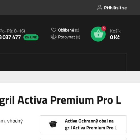
Přihlásit se
0
Oblíbené
(
0
)
(Po-Pá: 8-16)
Košík
3 037 477
0 Kč
Porovnat
(
0
)
ONLINE
gril Activa Premium Pro L
pem, vhodný
Activa Ochranný obal na
gril Activa Premium Pro L