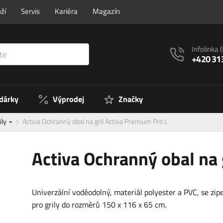
ží
Servis
Kariéra
Magazín
Infolinka
+420 31
 dárky
Výprodej
Značky
ily
Activa Ochranný obal na gril Activa Premium Pro L
Activa Ochranný obal na 
Univerzální voděodolný, materiál polyester a PVC, se zi
pro grily do rozměrů 150 x 116 x 65 cm.