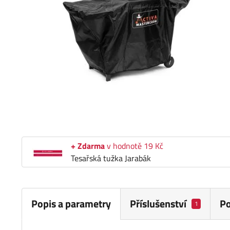
+ Zdarma
v hodnotě 19 Kč
Tesařská tužka Jarabák
Popis a parametry
Příslušenství
P
1