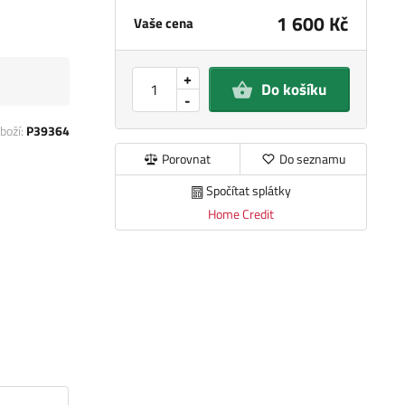
1 600 Kč
Vaše cena
+
Do košíku
-
boží:
P39364
Porovnat
Do seznamu
Spočítat splátky
Home Credit