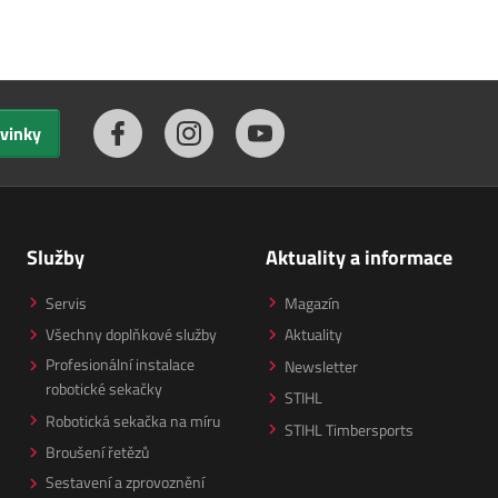
ovinky
Služby
Aktuality a informace
Servis
Magazín
Všechny doplňkové služby
Aktuality
Profesionální instalace
Newsletter
robotické sekačky
STIHL
Robotická sekačka na míru
STIHL Timbersports
Broušení řetězů
Sestavení a zprovoznění