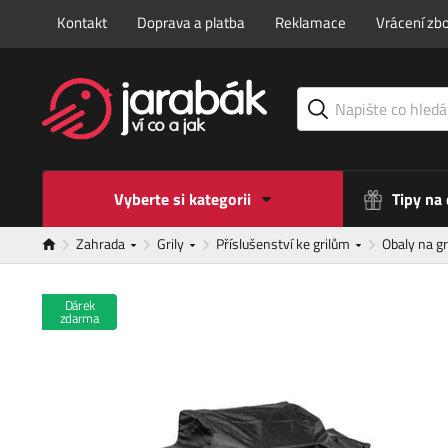
Kontakt
Doprava a platba
Reklamace
Vrácení zbo
Vyberte si kategorii
Tipy na
Zahrada
Grily
Příslušenství ke grilům
Obaly na gr
Dárek
zdarma