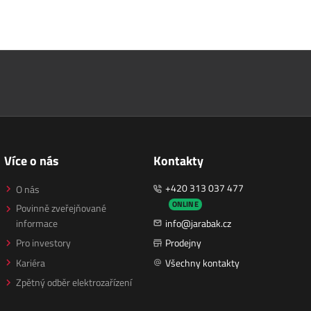
Více o nás
Kontakty
+420 313 037 477
O nás
ONLINE
Povinně zveřejňované
informace
info@jarabak.cz
Pro investory
Prodejny
Kariéra
Všechny kontakty
Zpětný odběr elektrozařízení