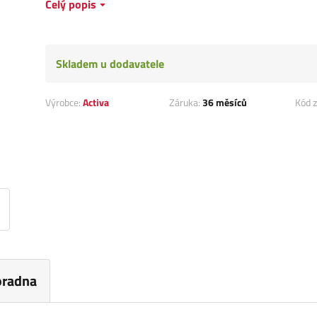
Celý popis
Skladem u dodavatele
Výrobce:
Activa
Záruka:
36 měsíců
Kód z
oradna