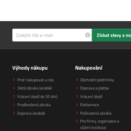
i
Získat slevy a n
Výhody nákupu
Nakupování
Proč nakupovat u nás
Obchodní podmínky
3letá záruka Jarabák
Doprava a platba
Vrácení zboží do 30 dnů
Vrácení zboží
Prodloužená záruka
Reklamace
Doprava Jarabák
Poškozená zásilka
Pro firmy, organizace a
státní instituce