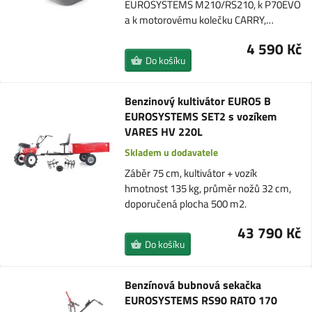
EUROSYSTEMS M210/RS210, k P70EVO
a k motorovému kolečku CARRY,…
4 590 Kč
Do košíku
Benzinový kultivátor EURO5 B
EUROSYSTEMS SET2 s vozíkem
VARES HV 220L
Skladem u dodavatele
Záběr 75 cm, kultivátor + vozík
hmotnost 135 kg, průměr nožů 32 cm,
doporučená plocha 500 m2.
43 790 Kč
Do košíku
Benzínová bubnová sekačka
EUROSYSTEMS RS90 RATO 170