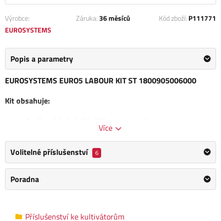
Výrobce:
Záruka:
36 měsíců
Kód zboží:
P111771
EUROSYSTEMS
Popis a parametry
EUROSYSTEMS EURO5 LABOUR KIT ST 1800905006000
Kit obsahuje:
2x šípová kola 5,00-10“ s pevnou nápravou
Více
2x kolové závaží 20 kg
1x přední závaží 15 kg
Volitelné příslušenství
6
1x jednostranný pluh
KIT
neobsahuje motorovou jednotku EURO5 EVO 2+1
Poradna
LABOUR,
jedná se o originální příslušenství k tomuto
kultivátoru.
Příslušenství ke kultivátorům