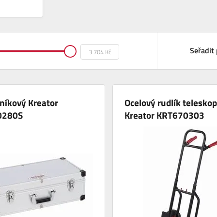
Seřadit 
iníkový Kreator
Ocelový rudlík teleskop
0280S
Kreator KRT670303