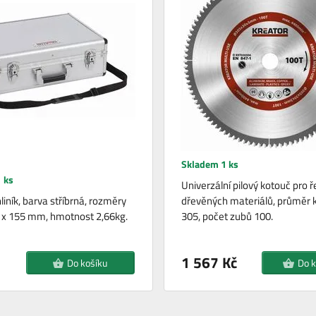
Skladem 1 ks
 ks
Univerzální pilový kotouč pro ř
liník, barva stříbrná, rozměry
dřevěných materiálů, průměr 
 x 155 mm, hmotnost 2,66kg.
305, počet zubů 100.
1 567 Kč
Do košíku
Do k