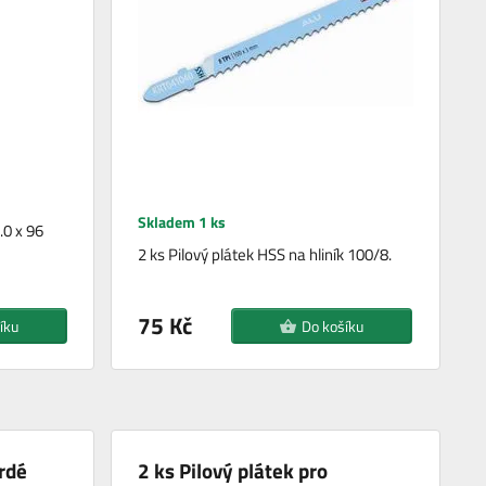
Skladem 1 ks
.0 x 96
2 ks Pilový plátek HSS na hliník 100/8.
75 Kč
íku
Do košíku
vrdé
2 ks Pilový plátek pro