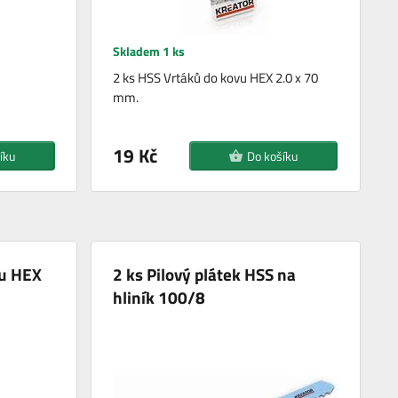
Skladem 1 ks
2 ks HSS Vrtáků do kovu HEX 2.0 x 70
mm.
19 Kč
íku
Do košíku
vu HEX
2 ks Pilový plátek HSS na
hliník 100/8