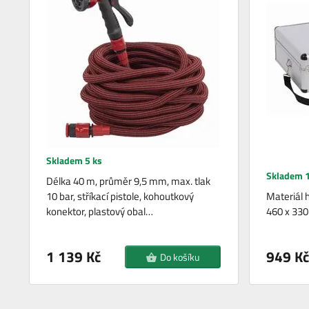
Skladem 5 ks
Skladem 1
Délka 40 m, průměr 9,5 mm, max. tlak
10 bar, stříkací pistole, kohoutkový
Materiál h
konektor, plastový obal…
460 x 330
1 139 Kč
949 Kč
Do košíku