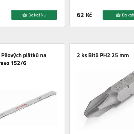
62 Kč
Do košíku
Do koš
 Pilových plátků na
2 ks Bitů PH2 25 mm
řevo 152/6