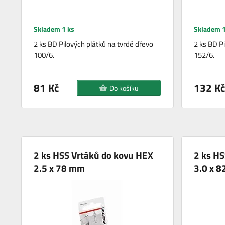
Skladem 1 ks
Skladem 1
2 ks BD Pilových plátků na tvrdé dřevo
2 ks BD P
100/6.
152/6.
81 Kč
132 Kč
Do košíku
2 ks HSS Vrtáků do kovu HEX
2 ks HS
2.5 x 78 mm
3.0 x 