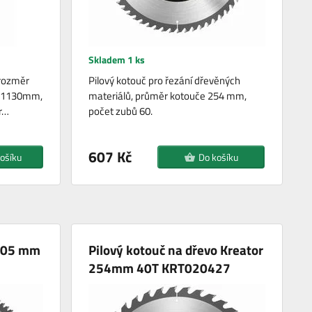
Skladem 1 ks
 rozměr
Pilový kotouč pro řezání dřevěných
á 1130mm,
materiálů, průměr kotouče 254 mm,
r…
počet zubů 60.
607 Kč
ošíku
Do košíku
 305 mm
Pilový kotouč na dřevo Kreator
254mm 40T KRT020427