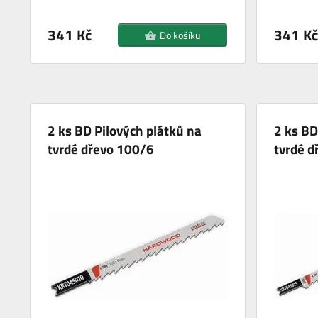
341 Kč
341 Kč
Do košíku
2 ks BD Pilových plátků na
2 ks BD
tvrdé dřevo 100/6
tvrdé d