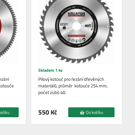
Skladem 1 ks
ezání
Pilový kotouč pro řezání dřevěných
kotouče
materiálů, průměr kotouče 254 mm,
počet zubů 40.
550 Kč
ošíku
Do košíku