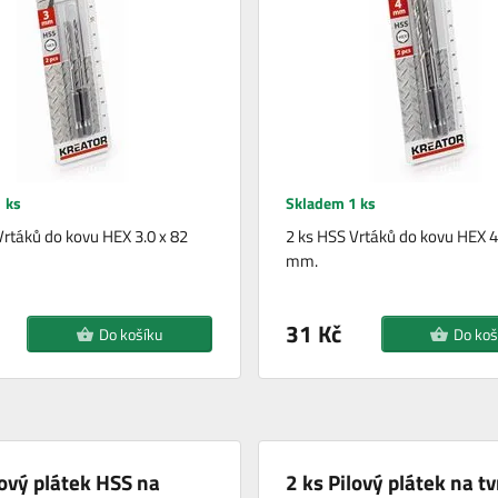
 ks
Skladem 1 ks
Vrtáků do kovu HEX 3.0 x 82
2 ks HSS Vrtáků do kovu HEX 4
mm.
31 Kč
Do košíku
Do koš
lový plátek HSS na
2 ks Pilový plátek na t