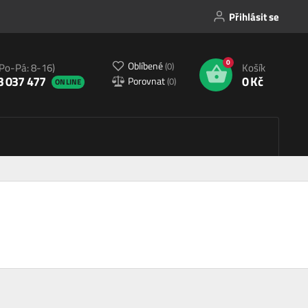
Přihlásit se
0
Oblíbené
(
0
)
(Po-Pá: 8-16)
Košík
3 037 477
0 Kč
Porovnat
(
0
)
ONLINE