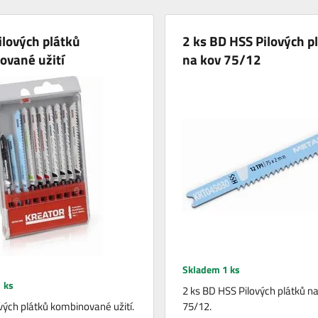
ilových plátků
2 ks BD HSS Pilových p
ované užití
na kov 75/12
Skladem 1 ks
 ks
2 ks BD HSS Pilových plátků n
ových plátků kombinované užití.
75/12.