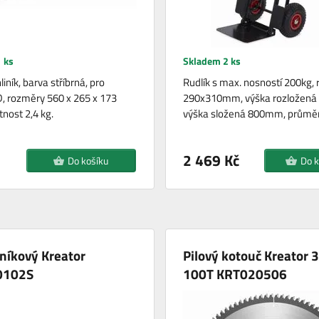
 ks
Skladem 2 ks
liník, barva stříbrná, pro
Rudlík s max. nosností 200kg,
D, rozměry 560 x 265 x 173
290x310mm, výška rozložen
ost 2,4 kg.
výška složená 800mm, průmě
2 469 Kč
Do košíku
Do k
iníkový Kreator
Pilový kotouč Kreator
0102S
100T KRT020506