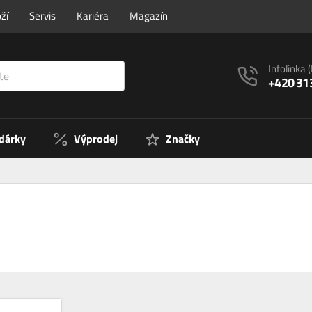
ží
Servis
Kariéra
Magazín
Infolinka
+420 31
 dárky
Výprodej
Značky