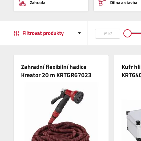
Zahrada
Dílna a stavba
Filtrovat produkty
Zahradní flexibilní hadice
Kufr hl
Kreator 20 m KRTGR67023
KRT64