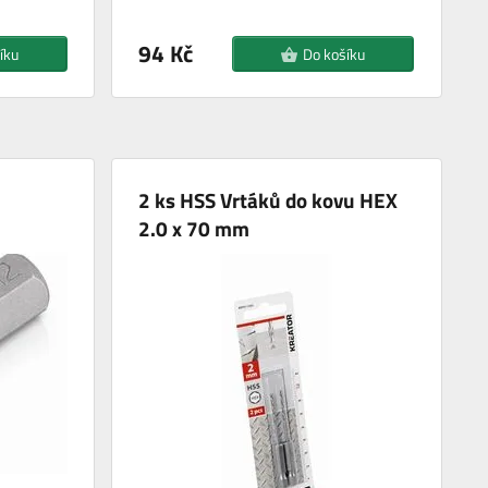
94 Kč
íku
Do košíku
2 ks HSS Vrtáků do kovu HEX
2.0 x 70 mm