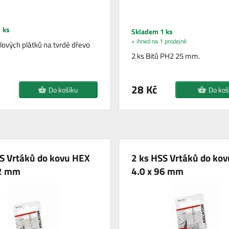
 ks
Skladem 1 ks
+ ihned na 1 prodejně
ilových plátků na tvrdé dřevo
2 ks Bitů PH2 25 mm.
28 Kč
Do košíku
Do koš
S Vrtáků do kovu HEX
2 ks HSS Vrtáků do ko
82 mm
4.0 x 96 mm