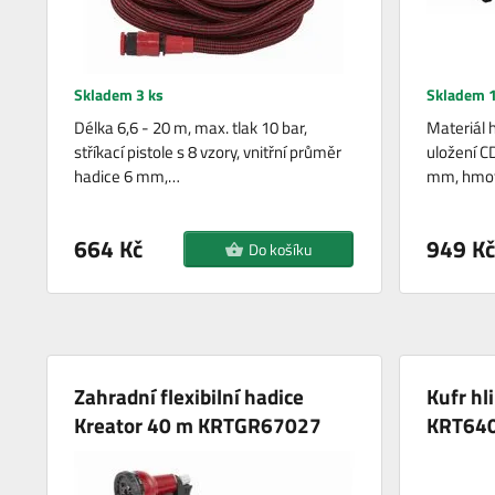
Skladem 3 ks
Skladem 1
Délka 6,6 - 20 m, max. tlak 10 bar,
Materiál h
stříkací pistole s 8 vzory, vnitřní průměr
uložení C
hadice 6 mm,…
mm, hmotn
664 Kč
949 Kč
Do košíku
Zahradní flexibilní hadice
Kufr hl
Kreator 40 m KRTGR67027
KRT64