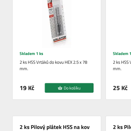
Skladem 1 ks
Skladem 1
2 ks HSS Vrtáků do kovu HEX 2.5 x 78
2 ks HSS 
mm.
mm.
19 Kč
25 Kč
Do košíku
2 ks Pilový plátek HSS na kov
2 ks Pi