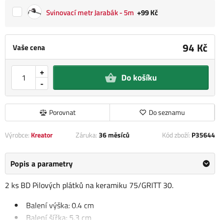
Svinovací metr Jarabák - 5m
+99 Kč
94 Kč
Vaše cena
+
Do košíku
-
Porovnat
Do seznamu
Výrobce:
Kreator
Záruka:
36 měsíců
Kód zboží:
P35644
Popis a parametry
2 ks BD Pilových plátků na keramiku 75/GRITT 30.
Balení výška: 0.4 cm
Balení šířka: 5.3 cm