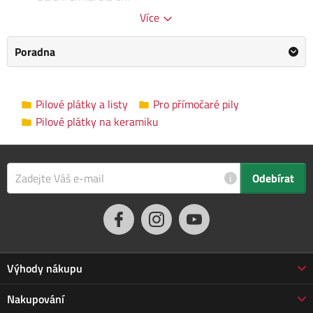
Balení délka: 18 cm
Více
Balení hmotnost: 0.02 kg
Poradna
Kategorie
Pilové plátky na keramiku
Výrobce
Kreator
/
Informace o výrobci
Pilové plátky a listy
Pro přímočaré pily
Pilové plátky na keramiku
Rozměry balení
6.0 x 1.0 x 18.0 cm
i
Odebírat
Výhody nákupu
Proč nakupovat u nás
Nakupování