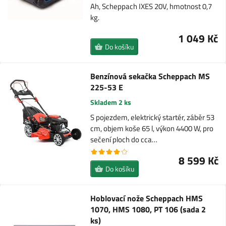
Ah, Scheppach IXES 20V, hmotnost 0,7
kg.
1 049 Kč
Do košíku
Benzínová sekačka Scheppach MS
225-53 E
Skladem 2 ks
S pojezdem, elektrický startér, záběr 53
cm, objem koše 65 l, výkon 4400 W, pro
sečení ploch do cca…
8 599 Kč
Do košíku
Hoblovací nože Scheppach HMS
1070, HMS 1080, PT 106 (sada 2
ks)