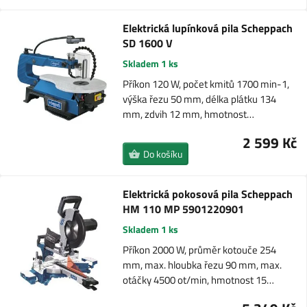
Elektrická lupínková pila Scheppach
SD 1600 V
Skladem 1 ks
Příkon 120 W, počet kmitů 1700 min-1,
výška řezu 50 mm, délka plátku 134
mm, zdvih 12 mm, hmotnost…
2 599 Kč
Do košíku
Elektrická pokosová pila Scheppach
HM 110 MP 5901220901
Skladem 1 ks
Příkon 2000 W, průměr kotouče 254
mm, max. hloubka řezu 90 mm, max.
otáčky 4500 ot/min, hmotnost 15…