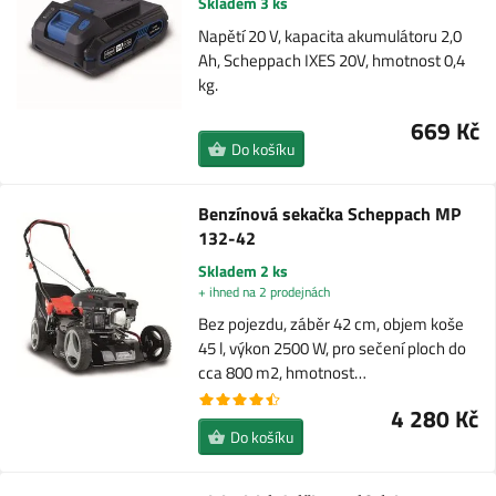
Skladem 3 ks
Napětí 20 V, kapacita akumulátoru 2,0
Ah, Scheppach IXES 20V, hmotnost 0,4
kg.
669 Kč
Do košíku
Benzínová sekačka Scheppach MP
132-42
Skladem 2 ks
+ ihned na 2 prodejnách
Bez pojezdu, záběr 42 cm, objem koše
45 l, výkon 2500 W, pro sečení ploch do
cca 800 m2, hmotnost…
4 280 Kč
Do košíku