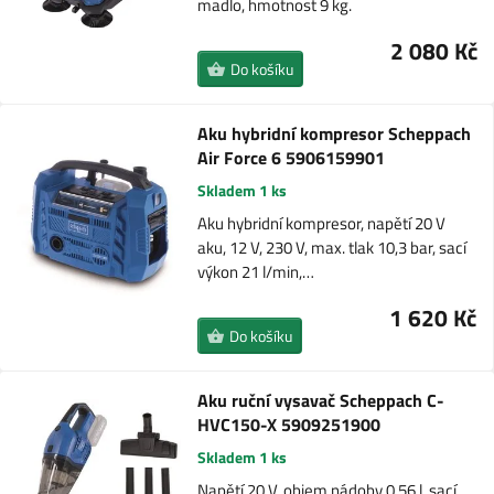
madlo, hmotnost 9 kg.
2 080 Kč
Do košíku
Aku hybridní kompresor Scheppach
Air Force 6 5906159901
Skladem 1 ks
Aku hybridní kompresor, napětí 20 V
aku, 12 V, 230 V, max. tlak 10,3 bar, sací
výkon 21 l/min,…
1 620 Kč
Do košíku
Aku ruční vysavač Scheppach C-
HVC150-X 5909251900
Skladem 1 ks
Napětí 20 V, objem nádoby 0,56 l, sací