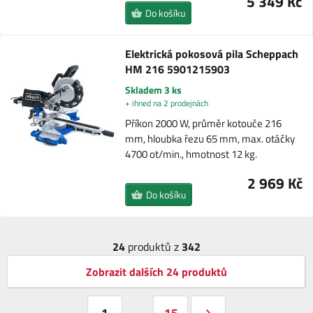
5 349 Kč
Do košíku
Elektrická pokosová pila Scheppach
HM 216 5901215903
Skladem 3 ks
+ ihned na 2 prodejnách
Příkon 2000 W, průměr kotouče 216
mm, hloubka řezu 65 mm, max. otáčky
4700 ot/min., hmotnost 12 kg.
2 969 Kč
Do košíku
24
produktů z
342
Zobrazit dalších 24 produktů
1
15
…