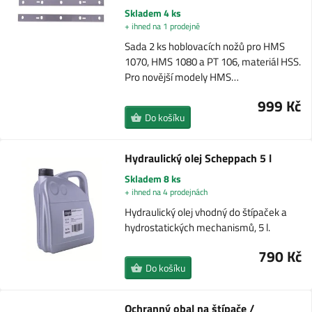
Skladem 4 ks
+ ihned na 1 prodejně
Sada 2 ks hoblovacích nožů pro HMS
1070, HMS 1080 a PT 106, materiál HSS.
Pro novější modely HMS…
999 Kč
Do košíku
Hydraulický olej Scheppach 5 l
Skladem 8 ks
+ ihned na 4 prodejnách
Hydraulický olej vhodný do štípaček a
hydrostatických mechanismů, 5 l.
790 Kč
Do košíku
Ochranný obal na štípače /