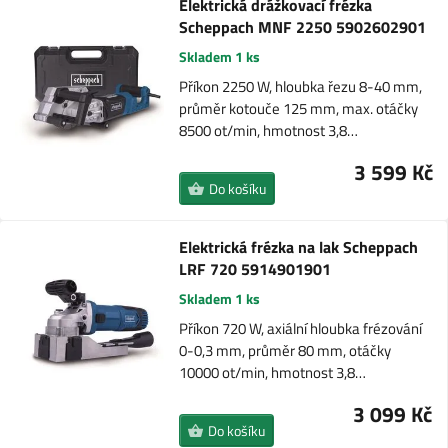
Elektrická drážkovací frézka
Scheppach MNF 2250 5902602901
Skladem 1 ks
Příkon 2250 W, hloubka řezu 8-40 mm,
průměr kotouče 125 mm, max. otáčky
8500 ot/min, hmotnost 3,8…
3 599 Kč
Do košíku
Elektrická frézka na lak Scheppach
LRF 720 5914901901
Skladem 1 ks
Příkon 720 W, axiální hloubka frézování
0-0,3 mm, průměr 80 mm, otáčky
10000 ot/min, hmotnost 3,8…
3 099 Kč
Do košíku