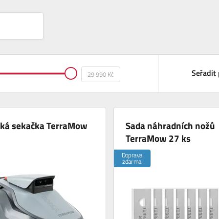
Seřadit 
cká sekačka TerraMow
Sada náhradních nožů
TerraMow 27 ks
Doprava
zdarma