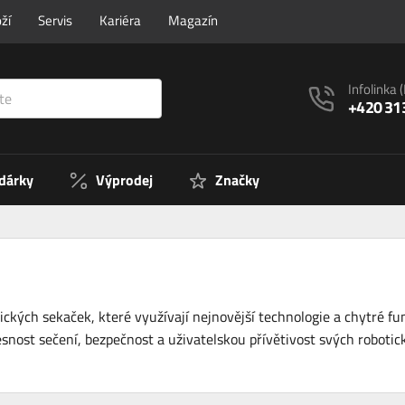
ží
Servis
Kariéra
Magazín
Infolinka
+420 31
 dárky
Výprodej
Značky
ických sekaček, které využívají nejnovější technologie a chytré f
snost sečení, bezpečnost a uživatelskou přívětivost svých roboti