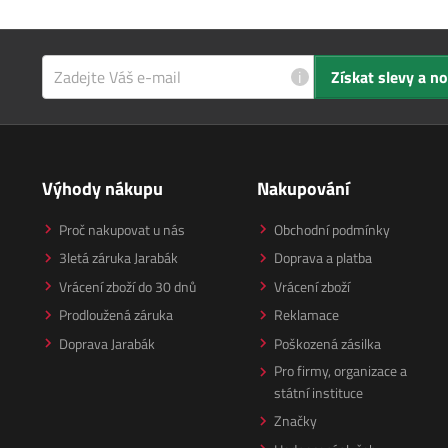
i
Získat slevy a n
Výhody nákupu
Nakupování
Proč nakupovat u nás
Obchodní podmínky
3letá záruka Jarabák
Doprava a platba
Vrácení zboží do 30 dnů
Vrácení zboží
Prodloužená záruka
Reklamace
Doprava Jarabák
Poškozená zásilka
Pro firmy, organizace a
státní instituce
Značky