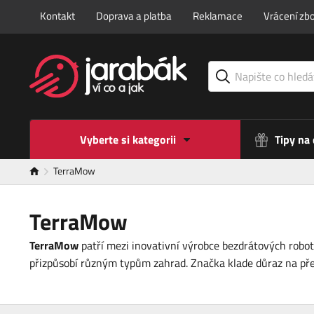
Kontakt
Doprava a platba
Reklamace
Vrácení zbo
Vyberte si kategorii
Tipy na
TerraMow
TerraMow
TerraMow
patří mezi inovativní výrobce bezdrátových robot
přizpůsobí různým typům zahrad. Značka klade důraz na pře