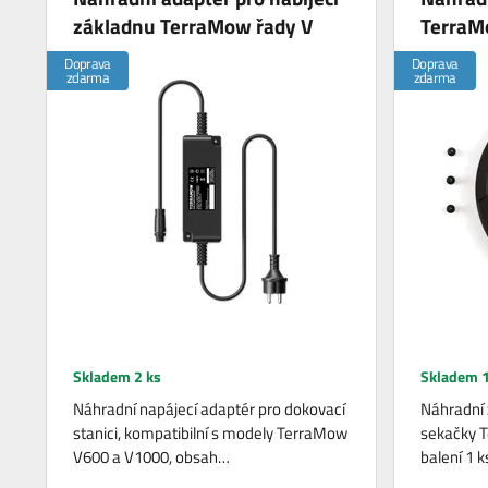
základnu TerraMow řady V
TerraMo
Doprava
Doprava
zdarma
zdarma
Skladem 2 ks
Skladem 1
Náhradní napájecí adaptér pro dokovací
Náhradní 
stanici, kompatibilní s modely TerraMow
sekačky T
V600 a V1000, obsah…
balení 1 k