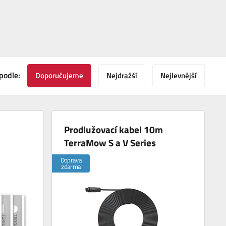
podle:
Doporučujeme
Nejdražší
Nejlevnější
Prodlužovací kabel 10m
TerraMow S a V Series
Doprava
zdarma