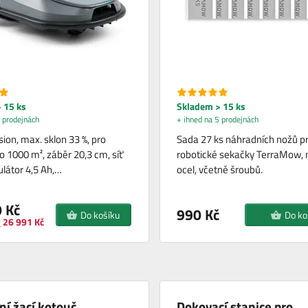
 15 ks
Skladem > 15 ks
 prodejnách
+ ihned na 5 prodejnách
sion, max. sklon 33 %, pro
Sada 27 ks náhradních nožů p
o 1000 m², záběr 20,3 cm, síť
robotické sekačky TerraMow, 
látor 4,5 Ah,…
ocel, včetně šroubů.
 Kč
990 Kč
Do košíku
Do ko
26 991 Kč
i
í žací kotouč
Dokovací stanice pro