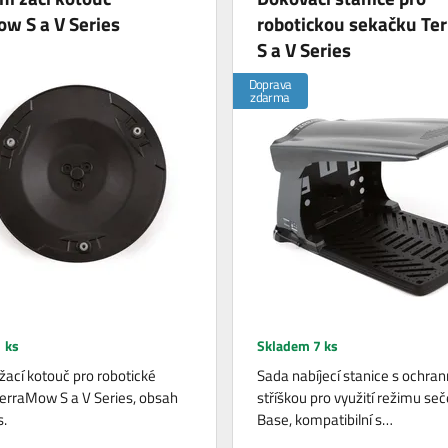
w S a V Series
robotickou sekačku T
S a V Series
Doprava
zdarma
 ks
Skladem 7 ks
žací kotouč pro robotické
Sada nabíjecí stanice s ochra
erraMow S a V Series, obsah
stříškou pro využití režimu seč
s.
Base, kompatibilní s…