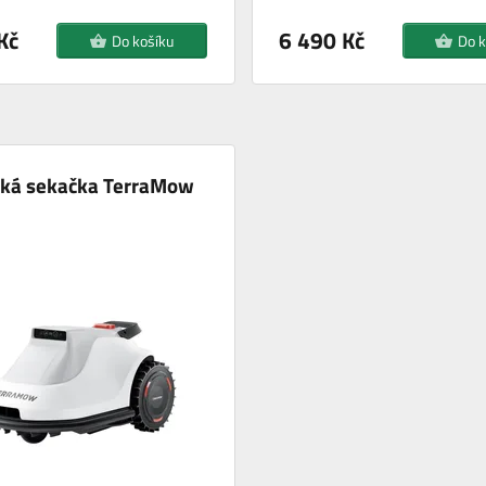
Kč
6 490 Kč
Do košíku
Do k
cká sekačka TerraMow