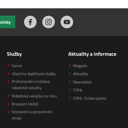
ovinky
Služby
Aktuality a informace
Servis
Magazín
Všechny doplňkové služby
Aktuality
Profesionální instalace
Newsletter
robotické sekačky
STIHL
Robotická sekačka na míru
STIHL Timbersports
Broušení řetězů
Sestavení a zprovoznění
stroje