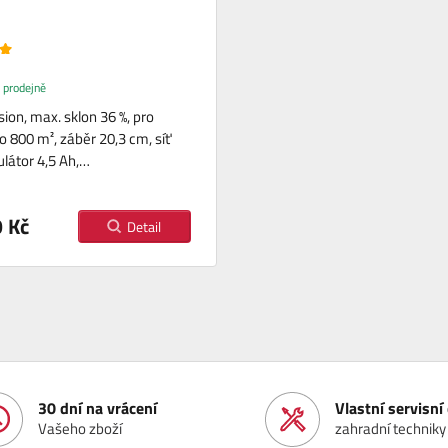
 prodejně
sion, max. sklon 36 %, pro
o 800 m², záběr 20,3 cm, síť
látor 4,5 Ah,…
 Kč
Detail
30 dní na vrácení
Vlastní servisn
Vašeho zboží
zahradní techniky