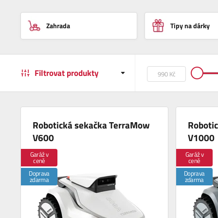
Zahrada
Tipy na dárky
Filtrovat produkty
Robotická sekačka TerraMow
Roboti
V600
V1000
Garáž v
Garáž v
ceně
ceně
Doprava
Doprava
zdarma
zdarma