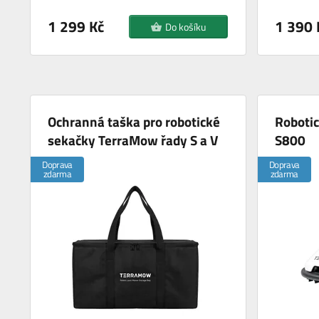
1 299 Kč
1 390 
Do košíku
Ochranná taška pro robotické
Roboti
sekačky TerraMow řady S a V
S800
Doprava
Doprava
zdarma
zdarma