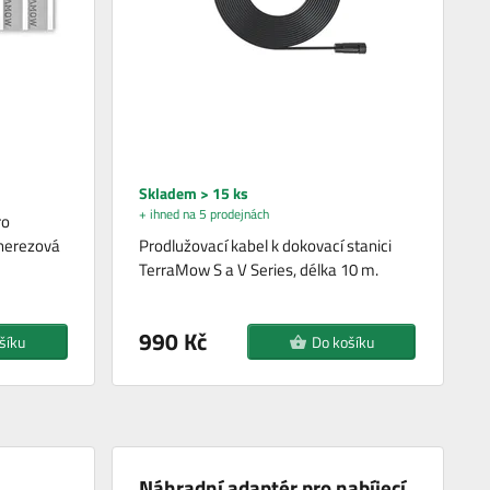
Skladem > 15 ks
+ ihned na 5 prodejnách
ro
nerezová
Prodlužovací kabel k dokovací stanici
TerraMow S a V Series, délka 10 m.
990 Kč
šíku
Do košíku
Náhradní adaptér pro nabíjecí