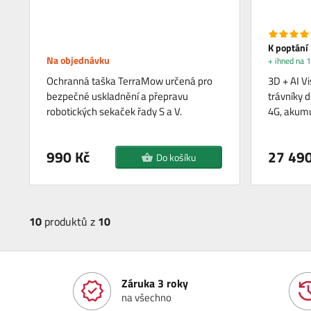
K poptání
Na objednávku
+ ihned na 1
Ochranná taška TerraMow určená pro
3D + AI Vi
bezpečné uskladnění a přepravu
trávníky d
robotických sekaček řady S a V.
4G, akumu
990 Kč
27 490
Do košíku
10
produktů z
10
Záruka 3 roky
na všechno