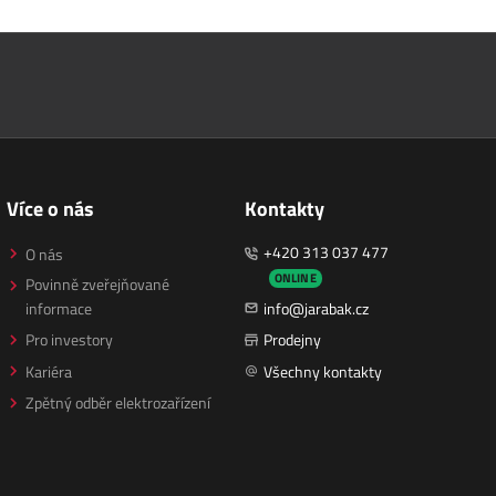
Více o nás
Kontakty
+420 313 037 477
O nás
ONLINE
Povinně zveřejňované
informace
info@jarabak.cz
Pro investory
Prodejny
Kariéra
Všechny kontakty
Zpětný odběr elektrozařízení