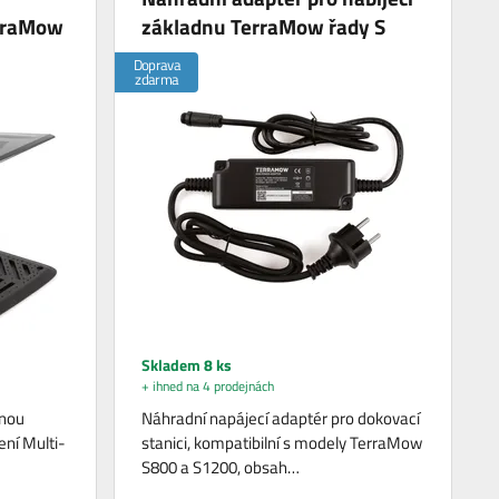
erraMow
základnu TerraMow řady S
Doprava
zdarma
Skladem 8 ks
+ ihned na 4 prodejnách
nnou
Náhradní napájecí adaptér pro dokovací
ení Multi-
stanici, kompatibilní s modely TerraMow
S800 a S1200, obsah…