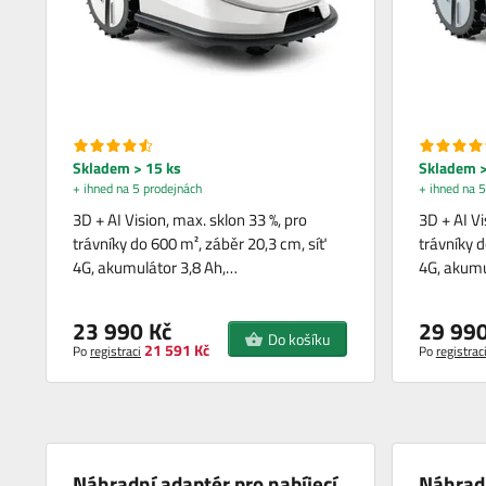
Skladem > 15 ks
Skladem >
+ ihned na 5 prodejnách
+ ihned na 5
3D + AI Vision, max. sklon 33 %, pro
3D + AI Vi
trávníky do 600 m², záběr 20,3 cm, síť
trávníky d
4G, akumulátor 3,8 Ah,…
4G, akumu
23 990 Kč
29 990
Do košíku
21 591 Kč
Po
registraci
Po
registrac
Náhradní adaptér pro nabíjecí
Náhradn