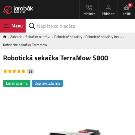
0
Infolinka
Přihlásit
Košík
Menu
Zahrada
Sekačky na trávu
Robotické sekačky
Robotické sekačky bez…
Robotické sekačky TerraMow
Robotická sekačka TerraMow S800
39
Dárek zdarma
Doprava zdarma