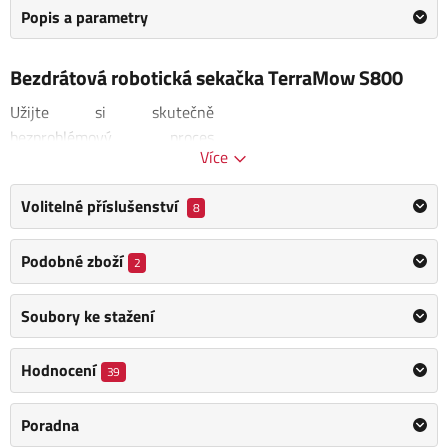
Popis a parametry
Bezdrátová robotická sekačka TerraMow S800
Užijte si skutečně
bezproblémový proces
Více
mapování. Jedním
kliknutím
na sekačce nebo v aplikaci
Volitelné příslušenství
8
TerraMow automaticky
zmapuje Váš trávník
.
Podobné zboží
TerraMow S800 díky
2
pokročilému systému
TerraVision spolehlivě
Soubory ke stažení
rozpoznává hranice trávníku,
detekuje 3D překážky, a
Hodnocení
39
zůstane tam, kde je potřeba.
Pomocí 3D kamery a AI umělé
Poradna
inteligence se TerraMow