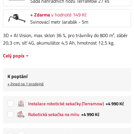
Sada náhradních nožů TerraMow 27 ks
+ Zdarma
v hodnotě 149 Kč
Svinovací metr Jarabák - 5m
3D + AI Vision, max. sklon 36 %, pro trávníky do 800 m², záběr
20,3 cm, síť 4G, akumulátor 4,5 Ah, hmotnost 12,5 kg.
Celý popis
K poptání
+ ihned na 1 prodejně
Instalace robotické sekačky (Terramow)
+4 990 Kč
Robotická sekačka na míru
+4 990 Kč