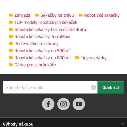
orientuje v prostoru podobně
jako člověk a zajišťuje
Zahrada
Sekačky na trávu
Robotické sekačky
vyhýbání se objektům v
TOP modely robotických sekaček
reálném čase.
Robotické sekačky bez vodícího drátu
Robotické sekačky TerraMow
Automatické mapování
Podle velikosti zahrady
trávníku
Robotické sekačky na 500 m²
TerraMow S800 identifikuje
Robotické sekačky na 800 m²
Tipy na dárky
hranice trávníku a vytvoří
Dárky pro zahrádkáře
mapu v detailech na úrovni
pixelů – to vše sama!
TerraMow tak poskytuje
i
Odebírat
novou úroveň navigace a
interakce se svým okolím, což
umožňuje bezproblémovou
údržbu trávníku
bez nutnosti
obvodových kabelů nebo
Výhody nákupu
RTK přijímačů
.