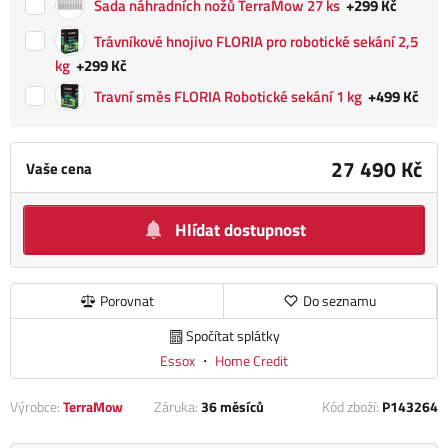
Sada náhradních nožů TerraMow 27 ks
+299 Kč
Trávníkové hnojivo FLORIA pro robotické sekání 2,5
kg
+299 Kč
Travní směs FLORIA Robotické sekání 1 kg
+499 Kč
27 490 Kč
Vaše cena
Hlídat dostupnost
Porovnat
Do seznamu
Spočítat splátky
Essox
・
Home Credit
Výrobce:
TerraMow
Záruka:
36 měsíců
Kód zboží:
P143264