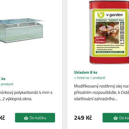
Skladem 8 ks
+ ihned na 1 prodejně
 ks
 prodejně
Modifikovaný rostlinný olej ro
můrkový polykarbonát 4 mm s
přírodním rozpouštědle, k čistě
m, 2 výklopná okna.
ošetřování zahradního…
Kč
249 Kč
Do košíku
Do ko