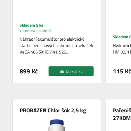
Skladem 5 ks
+ ihned na 1 prodejně
Skladem 8
Náhradní akumulátor pro elektrický
start u benzínových zahradních sekaček
Hydraulic
VeGA 485 SXHE 7in1, 525…
HM 32, 1 l
899 Kč
115 Kč
Do košíku
PROBAZEN Chlor šok 2,5 kg
Pařeni
27KOM