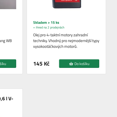
Skladem > 15 ks
+ ihned na 2 prodejnách
Olej pro 4-taktní motory zahradní
bang WB
techniky. Vhodný pro nejmodernější typy
vysokootáčkových motorů.
145 Kč
šíku
Do košíku
,6 l V-