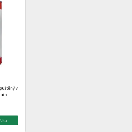
zpuštěný v
ní a
šíku