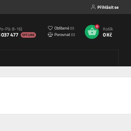
Přihlásit se
0
Oblíbené
(
0
)
Po-Pá: 8-16)
Košík
 037 477
0 Kč
Porovnat
(
0
)
OFFLINE