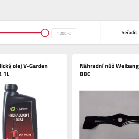
Seřadit 
ický olej V-Garden
Náhradní nůž Weiban
2 1L
BBC