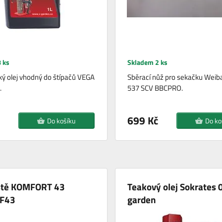
 ks
Skladem 2 ks
ký olej vhodný do štípačů VEGA
Sběrací nůž pro sekačku Wei
.
537 SCV BBCPRO.
699 Kč
Do košíku
Do ko
ště KOMFORT 43
Teakový olej Sokrates 0
F43
garden