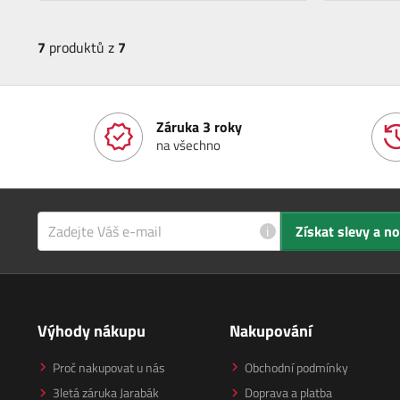
7
produktů z
7
Záruka 3 roky
na všechno
i
Získat slevy a n
Výhody nákupu
Nakupování
Proč nakupovat u nás
Obchodní podmínky
3letá záruka Jarabák
Doprava a platba