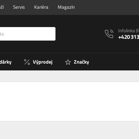
ží
Servis
Kariéra
Magazín
Infolinka
(
+420 313
 dárky
Výprodej
Značky