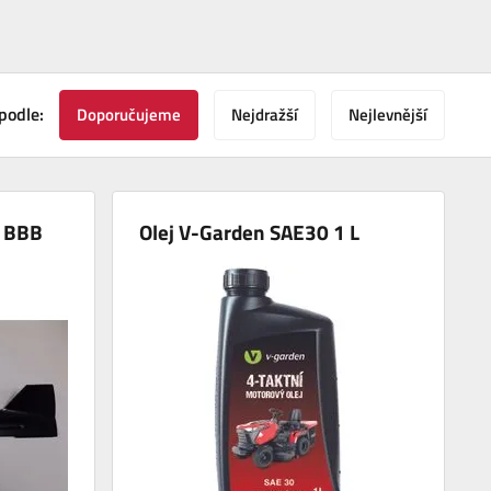
podle:
Doporučujeme
Nejdražší
Nejlevnější
g BBB
Olej V-Garden SAE30 1 L