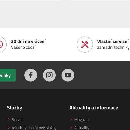
30 dní na vrácení
Vlastní servisn
Vašeho zboží
zahradní techniky
ovinky
Služby
Aktuality a informace
Servis
Magazín
Všechny doplňkové služby
Aktuality