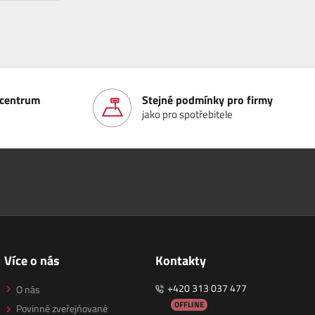
í centrum
Stejné podmínky pro firmy
jako pro spotřebitele
Více o nás
Kontakty
+420 313 037 477
O nás
OFFLINE
Povinně zveřejňované