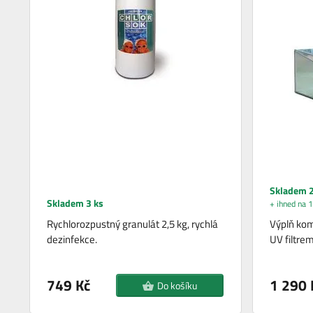
Skladem 2
Skladem 3 ks
+ ihned na 1
Rychlorozpustný granulát 2,5 kg, rychlá
Výplň ko
dezinfekce.
UV filtre
749 Kč
1 290 
Do košíku