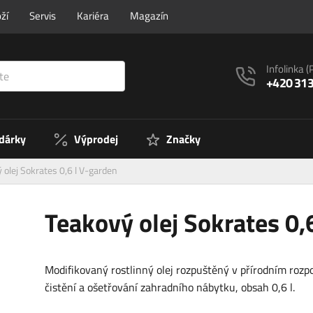
ží
Servis
Kariéra
Magazín
Infolinka
(
+420 313
 dárky
Výprodej
Značky
 olej Sokrates 0,6 l V-garden
Teakový olej Sokrates 0,
Modifikovaný rostlinný olej rozpuštěný v přírodním rozp
čistění a ošetřování zahradního nábytku, obsah 0,6 l.