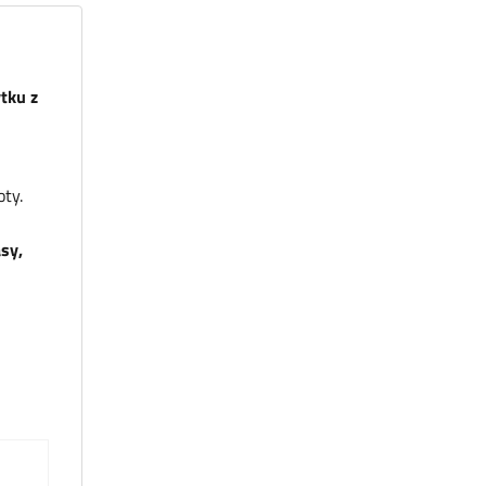
tku z
oty.
asy,