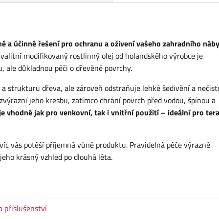
hé a účinné řešení pro ochranu a oživení vašeho zahradního náby
valitní modifikovaný rostlinný olej od holandského výrobce je
u, ale důkladnou péči o dřevěné povrchy.
a strukturu dřeva, ale zároveň odstraňuje lehké šedivění a nečist
výrazní jeho kresbu, zatímco chrání povrch před vodou, špínou a
 vhodné jak pro venkovní, tak i vnitřní použití – ideální pro ter
avíc vás potěší příjemná vůně produktu. Pravidelná péče výrazně
jeho krásný vzhled po dlouhá léta.
a příslušenství