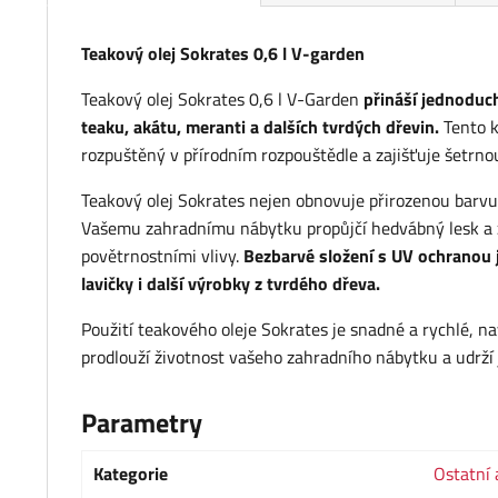
Teakový olej Sokrates 0,6 l V-garden
Teakový olej Sokrates 0,6 l V-Garden
přináší jednoduc
teaku, akátu, meranti a dalších tvrdých dřevin.
Tento k
rozpuštěný v přírodním rozpouštědle a zajišťuje šetrno
Teakový olej Sokrates nejen obnovuje přirozenou barvu 
Vašemu zahradnímu nábytku propůjčí hedvábný lesk a z
povětrnostními vlivy.
Bezbarvé složení s UV ochranou je
lavičky i další výrobky z tvrdého dřeva.
Použití teakového oleje Sokrates je snadné a rychlé, n
prodlouží životnost vašeho zahradního nábytku a udrží 
Parametry
Kategorie
Ostatní 