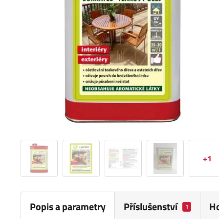
+1
Popis a parametry
Příslušenství
H
1