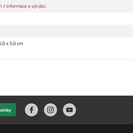
n
/
Informace o výrobci
5.0 x 5.0 cm
ovinky