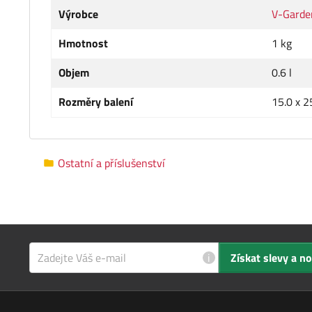
Výrobce
V-Garde
Hmotnost
1 kg
Objem
0.6 l
Rozměry balení
15.0 x 2
Ostatní a příslušenství
i
Získat slevy a n