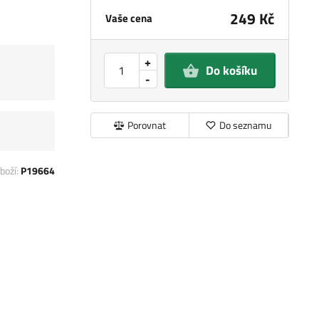
249 Kč
Vaše cena
+
Do košíku
-
Porovnat
Do seznamu
boží:
P19664