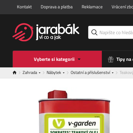
Kontakt
Doprava a platba
Reklamace
Vrácení zbo
Vyberte si kategorii
Tipy na
Zahrada
Nábytek
Ostatní a příslušenství
Teakový