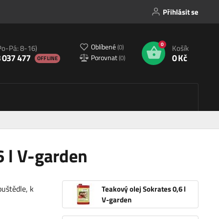
Přihlásit se
0
Oblíbené
(
0
)
Po-Pá: 8-16)
Košík
 037 477
0 Kč
Porovnat
(
0
)
OFFLINE
6 l V-garden
ouštědle, k
Teakový olej Sokrates 0,6 l
V-garden