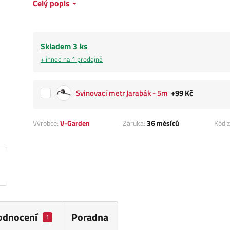
Celý popis
Skladem 3 ks
+ ihned na 1 prodejně
Svinovací metr Jarabák - 5m
+99 Kč
Výrobce:
V-Garden
Záruka:
36 měsíců
Kód z
odnocení
Poradna
1