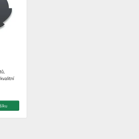
tů,
valitní
šíku