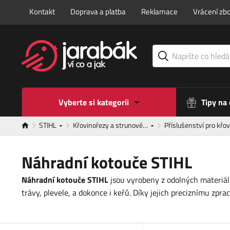
Kontakt
Doprava a platba
Reklamace
Vrácení zbo
Vyberte si kategorii
Tipy na
STIHL
Křovinořezy a strunové…
Příslušenství pro kř
Náhradní kotouče STIHL
Náhradní kotouče STIHL
jsou vyrobeny z odolných materiálů
trávy, plevele, a dokonce i keřů. Díky jejich preciznímu zp