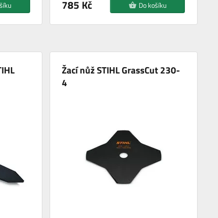
785 Kč
šíku
Do košíku
TIHL
Žací nůž STIHL GrassCut 230-
4