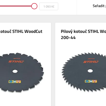
Seřadit 
 kotouč STIHL WoodCut
Pilový kotouč STIHL W
4
200-44