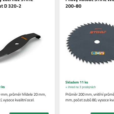
ut D 320-2
200-80
Skladem 11 ks
 ks
+ ihned na 3 prodejnách
0 mm, průměr hřídele 20 mm,
Průměr 200 mm, vnitřní průmě
, vysoce kvalitní ocel.
mm, počet zubů 80, vysoce kval