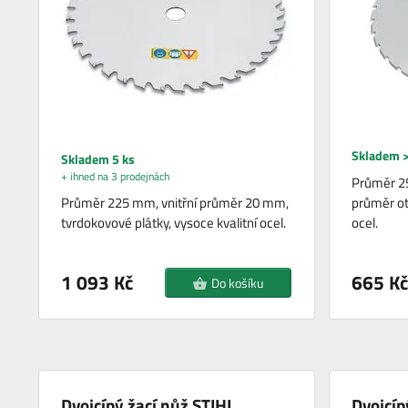
Skladem >
Skladem 5 ks
+ ihned na 3 prodejnách
Průměr 25
Průměr 225 mm, vnitřní průměr 20 mm,
průměr ot
tvrdokovové plátky, vysoce kvalitní ocel.
ocel.
1 093 Kč
665 Kč
Do košíku
Dvojcípý žací nůž STIHL
Dvojcíp