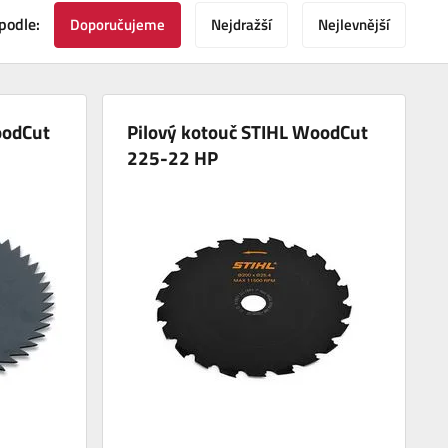
podle:
Doporučujeme
Nejdražší
Nejlevnější
oodCut
Pilový kotouč STIHL WoodCut
225-22 HP