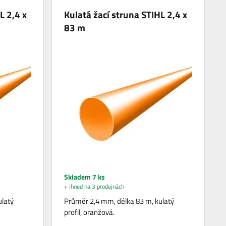
L 2,4 x
Kulatá žací struna STIHL 2,4 x
83 m
Skladem 7 ks
+ ihned na 3 prodejnách
ulatý
Průměr 2,4 mm, délka 83 m, kulatý
profil, oranžová.