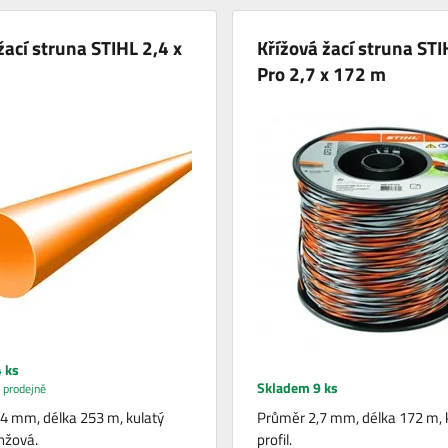
žací struna STIHL 2,4 x
Křížová žací struna ST
Pro 2,7 x 172 m
 ks
Skladem 9 ks
 prodejně
4 mm, délka 253 m, kulatý
Průměr 2,7 mm, délka 172 m, 
anžová.
profil.