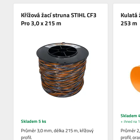
Křížová žací struna STIHL CF3
Kulatá 
Pro 3,0 x 215 m
253 m
Skladem 4
Skladem 5 ks
+ ihned na 1
Průměr 3,0 mm, délka 215 m, křížový
Průměr 2,
profil.
profil, or