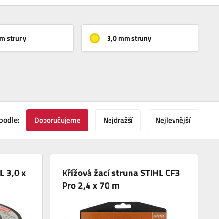
m struny
3,0 mm struny
podle:
Doporučujeme
Nejdražší
Nejlevnější
L 3,0 x
Křížová žací struna STIHL CF3
Pro 2,4 x 70 m