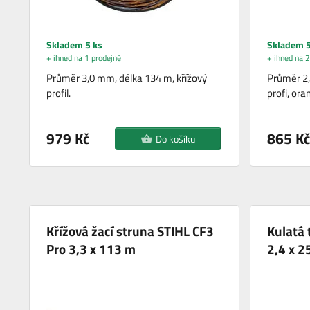
Skladem 5 ks
Skladem 5
+ ihned na 1 prodejně
+ ihned na 2
Průměr 3,0 mm, délka 134 m, křížový
Průměr 2,
profil.
profi, ora
979 Kč
865 Kč
Do košíku
Křížová žací struna STIHL CF3
Kulatá 
Pro 3,3 x 113 m
2,4 x 2