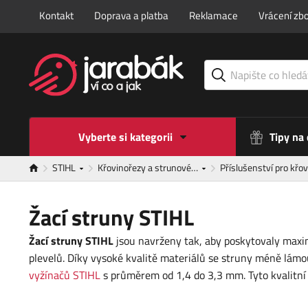
Kontakt
Doprava a platba
Reklamace
Vrácení zbo
Vyberte si kategorii
Tipy na
STIHL
Křovinořezy a strunové…
Příslušenství pro kř
Žací struny STIHL
Žací struny STIHL
jsou navrženy tak, aby poskytovaly maxim
plevelů. Díky vysoké kvalitě materiálů se struny méně lámo
vyžínačů STIHL
s průměrem od 1,4 do 3,3 mm. Tyto kvalitní 