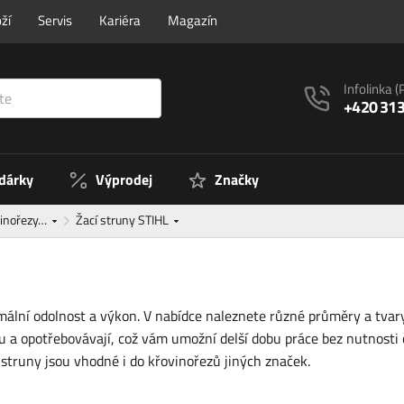
ží
Servis
Kariéra
Magazín
Infolinka
(
+420 313
 dárky
Výprodej
Značky
ovinořezy…
Žací struny STIHL
ální odolnost a výkon. V nabídce naleznete různé průměry a tvary
u a opotřebovávají, což vám umožní delší dobu práce bez nutnosti 
struny jsou vhodné i do křovinořezů jiných značek.