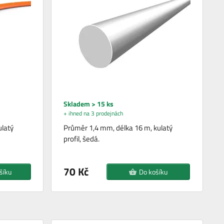
Skladem > 15 ks
+ ihned na 3 prodejnách
ulatý
Průměr 1,4 mm, délka 16 m, kulatý
profil, šedá.
70 Kč
šíku
Do košíku