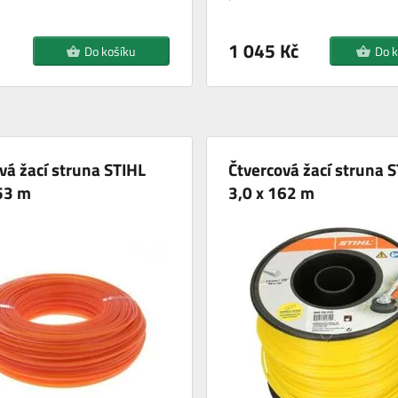
1 045 Kč
Do košíku
Do k
vá žací struna STIHL
Čtvercová žací struna 
53 m
3,0 x 162 m