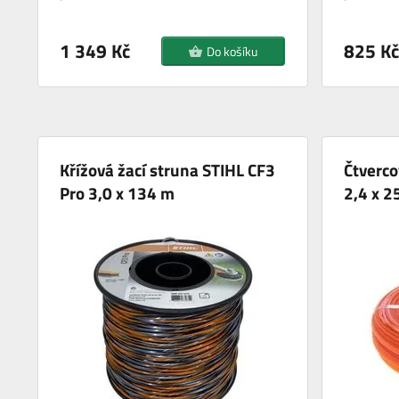
1 349 Kč
825 Kč
Do košíku
Křížová žací struna STIHL CF3
Čtverco
Pro 3,0 x 134 m
2,4 x 2