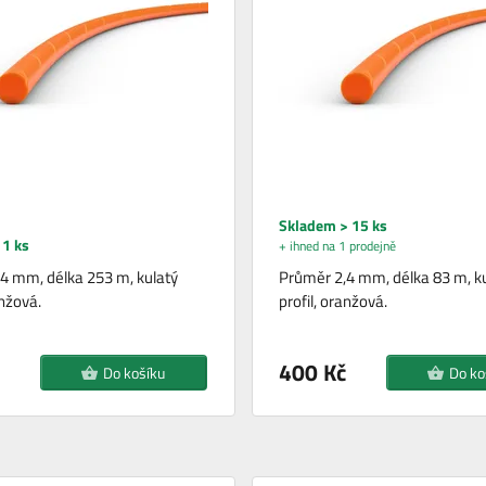
Skladem > 15 ks
1 ks
+ ihned na 1 prodejně
4 mm, délka 253 m, kulatý
Průměr 2,4 mm, délka 83 m, k
anžová.
profil, oranžová.
400 Kč
Do košíku
Do ko