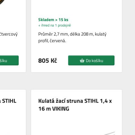
Skladem > 15 ks
+ ihned na 1 prodejně
čtvercový
Průměr 2,7 mm, délka 208 m, kulatý
profil, červená.
805 Kč
šíku
Do košíku
a STIHL
Kulatá žací struna STIHL 1,4 x
16 m VIKING