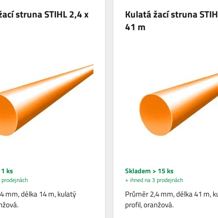
žací struna STIHL 2,4 x
Kulatá žací struna STIH
41 m
1 ks
Skladem > 15 ks
 prodejnách
+ ihned na 3 prodejnách
4 mm, délka 14 m, kulatý
Průměr 2,4 mm, délka 41 m, k
anžová.
profil, oranžová.