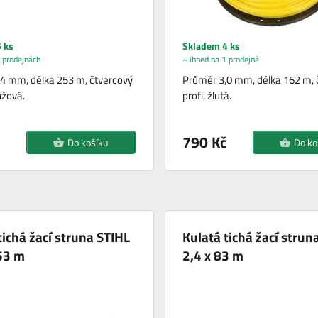
 ks
Skladem 4 ks
 prodejnách
+ ihned na 1 prodejně
4 mm, délka 253 m, čtvercový
Průměr 3,0 mm, délka 162 m, 
nžová.
profi, žlutá.
790 Kč
Do košíku
Do ko
tichá žací struna STIHL
Kulatá tichá žací strun
53 m
2,4 x 83 m