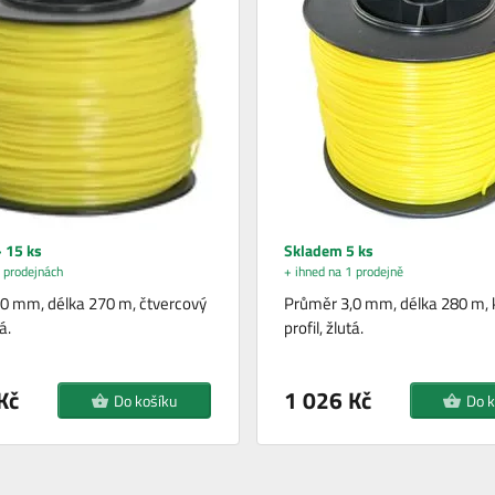
 15 ks
Skladem 5 ks
 prodejnách
+ ihned na 1 prodejně
0 mm, délka 270 m, čtvercový
Průměr 3,0 mm, délka 280 m, 
á.
profil, žlutá.
Kč
1 026 Kč
Do košíku
Do k