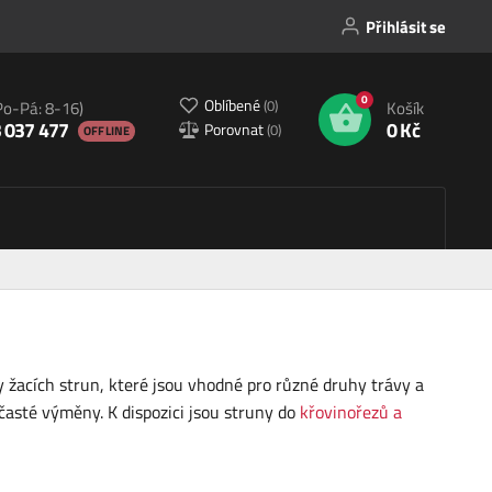
Přihlásit se
0
Oblíbené
(
0
)
Po-Pá: 8-16)
Košík
 037 477
0 Kč
Porovnat
(
0
)
OFFLINE
 žacích strun, které jsou vhodné pro různé druhy trávy a
časté výměny. K dispozici jsou struny do
křovinořezů a