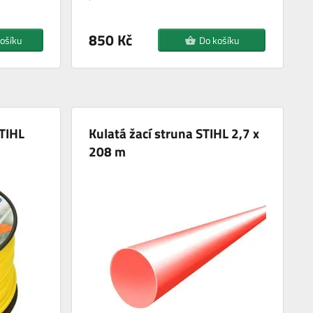
850 Kč
ošíku
Do košíku
STIHL
Kulatá žací struna STIHL 2,7 x
208 m