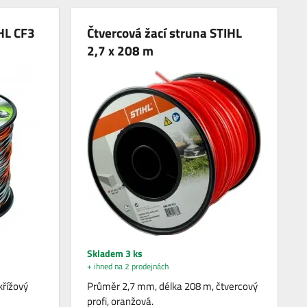
IHL CF3
Čtvercová žací struna STIHL
2,7 x 208 m
Skladem 3 ks
+ ihned na 2 prodejnách
křížový
Průměr 2,7 mm, délka 208 m, čtvercový
profi, oranžová.