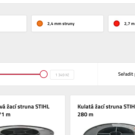
2,4 mm struny
2,7 m
Seřadit 
vá žací struna STIHL
Kulatá žací struna STIH
71 m
280 m