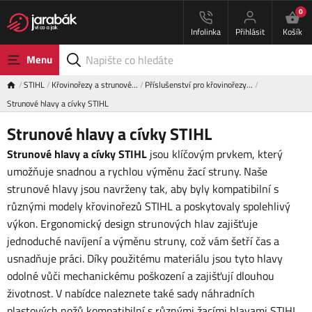
0
Infolinka
Přihlásit
Košík
Menu
STIHL
Křovinořezy a strunové…
Příslušenství pro křovinořezy…
Strunové hlavy a cívky STIHL
Strunové hlavy a cívky STIHL
Strunové hlavy a cívky STIHL
jsou klíčovým prvkem, který
umožňuje snadnou a rychlou výměnu žací struny. Naše
strunové hlavy jsou navrženy tak, aby byly kompatibilní s
různými modely křovinořezů STIHL a poskytovaly spolehlivý
výkon. Ergonomický design strunových hlav zajišťuje
jednoduché navíjení a výměnu struny, což vám šetří čas a
usnadňuje práci. Díky použitému materiálu jsou tyto hlavy
odolné vůči mechanickému poškození a zajišťují dlouhou
životnost. V nabídce naleznete také sady náhradních
plastových nožů kompatibilní s různými žacími hlavami STIHL.