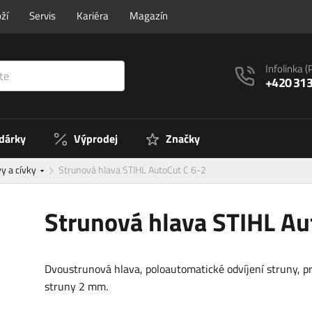
ží
Servis
Kariéra
Magazín
Infolinka
(
+420 313
 dárky
Výprodej
Značky
y a cívky
Strunová hlava STIHL AutoCut C 6-2
Strunová hlava STIHL Au
Dvoustrunová hlava, poloautomatické odvíjení struny, 
struny 2 mm.