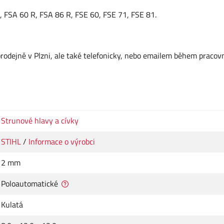
 FSA 60 R, FSA 86 R, FSE 60, FSE 71, FSE 81.
dejně v Plzni, ale také telefonicky, nebo emailem během pracov
Strunové hlavy a cívky
STIHL
/
Informace o výrobci
2 mm
Poloautomatické
Kulatá