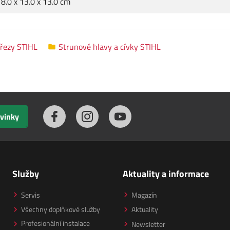
8.0 x 13.0 x 13.0 cm
ořezy STIHL
Strunové hlavy a cívky STIHL
ovinky
Služby
Aktuality a informace
Servis
Magazín
Všechny doplňkové služby
Aktuality
Profesionální instalace
Newsletter