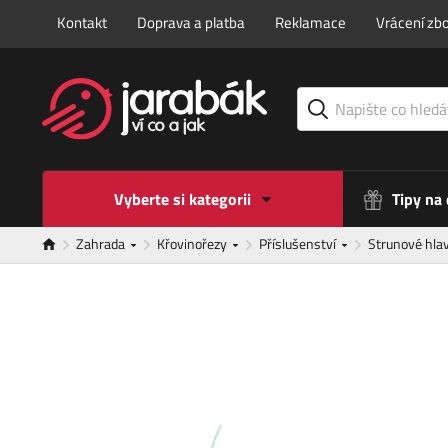
Kontakt
Doprava a platba
Reklamace
Vrácení zbo
Vyberte si kategorii
Tipy na
Zahrada
Křovinořezy
Příslušenství
Strunové hlav