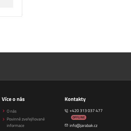
Více o nás
Kontakty
+420 313 037 477
O nás
OFFLINE
Povinně zveřejňované
informace
info@jarabak.cz