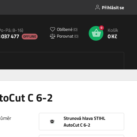
Přihlásit se
0
Oblíbené
(
0
)
Po-Pá: 8-16)
Košík
 037 477
0 Kč
Porovnat
(
0
)
OFFLINE
toCut C 6-2
průměr
Strunová hlava STIHL
AutoCut C 6-2