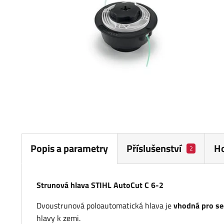
Popis a parametry
Příslušenství
H
2
Strunová hlava STIHL AutoCut C 6-2
Dvoustrunová poloautomatická hlava je
vhodná pro se
hlavy k zemi.