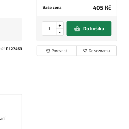
405 Kč
Vaše cena
+
Do košíku
-
oží:
P127463
Porovnat
Do seznamu
ací