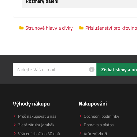
Rozměry balení
Strunové hlavy a cívky
Příslušenství pro křovin
i
Získat slevy a n
Výhody nákupu
Nakupování
Proč nakupovat u nás
Obchodní podmínky
3letá záruka Jarabák
Doprava a platba
Vrácení zboží do 30 dnů
Vrácení zboží