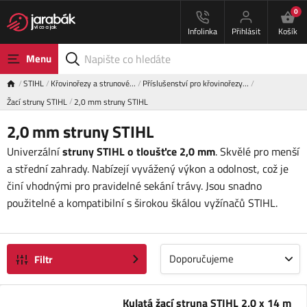
0
Infolinka
Přihlásit
Košík
Menu
STIHL
Křovinořezy a strunové…
Příslušenství pro křovinořezy…
Žací struny STIHL
2,0 mm struny STIHL
2,0 mm struny STIHL
Univerzální
struny STIHL o tloušťce 2,0 mm
. Skvělé pro menší
a střední zahrady. Nabízejí vyvážený výkon a odolnost, což je
činí vhodnými pro pravidelné sekání trávy. Jsou snadno
použitelné a kompatibilní s širokou škálou vyžínačů STIHL.
Doporučujeme
Filtr
Kulatá žací struna STIHL 2,0 x 14 m