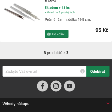
a 20-2
Skladem > 15 ks
+ ihned na 3 prodejnách
Průměr 2 mm, délka 19,5 cm.
95 Kč
Do košíku
3
produktů z
3
i
Odebírat
Výhody nákupu