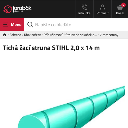
0
Infolinka
Přihlásit
Košík
Menu
Zahrada
Křovinořezy
Příslušenství
Struny do sekaček a…
2 mm struny
Tichá žací struna STIHL 2,0 x 14 m