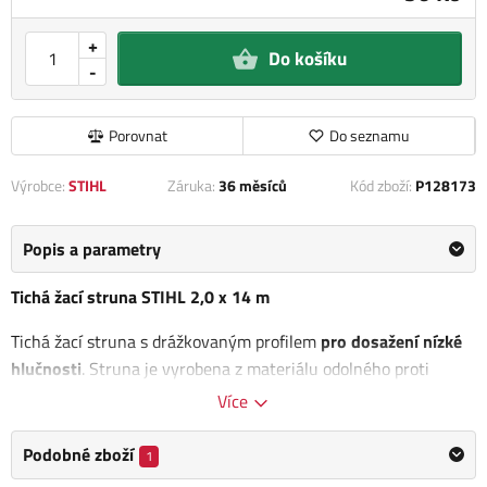
+
Do košíku
-
Porovnat
Do seznamu
Výrobce:
STIHL
Záruka:
36 měsíců
Kód zboží:
P128173
Popis a parametry
Tichá žací struna STIHL 2,0 x 14 m
Tichá žací struna s drážkovaným profilem
pro dosažení nízké
hlučnosti
. Struna je vyrobena z materiálu odolného proti
oděru, dlouho uchovávajícího elasticitu.
Více
Odborné poradenství a servis:
Podobné zboží
1
Odborné poradenství poskytujeme na kamenné prodejně