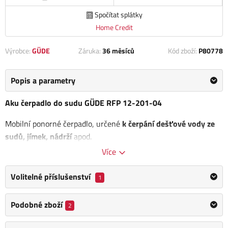
Spočítat splátky
Home Credit
Výrobce:
GÜDE
Záruka:
36 měsíců
Kód zboží:
P80778
Popis a parametry
Aku čerpadlo do sudu GÜDE RFP 12-201-04
Mobilní ponorné čerpadlo, určené
k čerpání dešťové vody ze
sudů, jímek, nádrží
apod.
Více
Přečerpávání srážkové vody do kropicích konví vč.
dávkování
pomocí uzavíracího ventilu
, přímé zavlažování trávníku nebo
Volitelné příslušenství
1
záhonů připojením zahradní hadice.
Li-Ion
akumulátor 12 V bez paměťového efektu
, s
Podobné zboží
2
minimálním samovolným vybíjením a dlouhou životností.