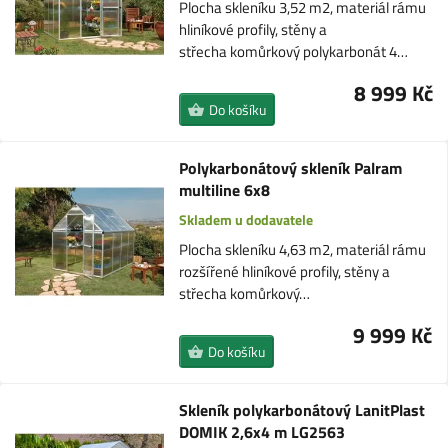
Plocha skleníku 3,52 m2, materiál rámu
hliníkové profily, stěny a
střecha komůrkový polykarbonát 4…
8 999 Kč
Do košíku
Polykarbonátový skleník Palram
multiline 6x8
Skladem u dodavatele
Plocha skleníku 4,63 m2, materiál rámu
rozšířené hliníkové profily, stěny a
střecha komůrkový…
9 999 Kč
Do košíku
Skleník polykarbonátový LanitPlast
DOMIK 2,6x4 m LG2563