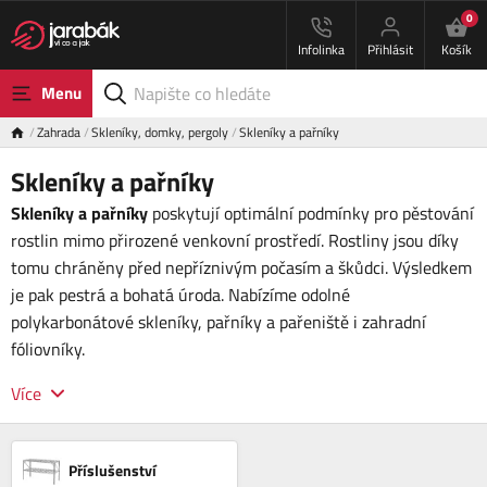
0
Infolinka
Přihlásit
Košík
Menu
Zahrada
Skleníky, domky, pergoly
Skleníky a pařníky
Skleníky a pařníky
Skleníky a pařníky
poskytují optimální podmínky pro pěstování
rostlin mimo přirozené venkovní prostředí. Rostliny jsou díky
tomu chráněny před nepříznivým počasím a škůdci. Výsledkem
je pak pestrá a bohatá úroda. Nabízíme odolné
polykarbonátové skleníky, pařníky a pařeniště i zahradní
fóliovníky.
Více
Příslušenství