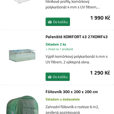
hliníkové profily, komůrkový
polykarbonát 4 mm s UV filtrem,…
1 990 Kč
Do košíku
Pařeniště KOMFORT 43 27KOMF43
Skladem 2 ks
+ ihned na 1 prodejně
Výplň komůrkový polykarbonát 4 mm s
UV filtrem, 2 výklopná okna.
1 290 Kč
Do košíku
Fóliovník 300 x 200 x 200 cm
Skladem u dodavatele
Zahradní fóliovník o rozloze 6 m2,
zesílená pozinkovaná