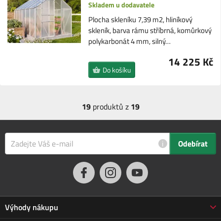
Skladem u dodavatele
Plocha skleníku 7,39 m2, hliníkový
skleník, barva rámu stříbrná, komůrkový
polykarbonát 4 mm, silný…
14 225 Kč
Do košíku
19
produktů z
19
i
Odebírat
Výhody nákupu