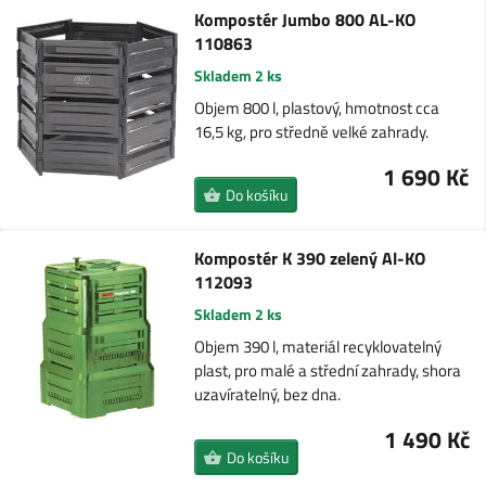
Kompostér Jumbo 800 AL-KO
110863
Skladem 2 ks
Objem 800 l, plastový, hmotnost cca
16,5 kg, pro středně velké zahrady.
1 690 Kč
Do košíku
Kompostér K 390 zelený Al-KO
112093
Skladem 2 ks
Objem 390 l, materiál recyklovatelný
plast, pro malé a střední zahrady, shora
uzavíratelný, bez dna.
1 490 Kč
Do košíku