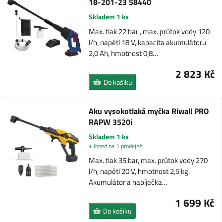
18-201-23 58440
Skladem 1 ks
Max. tlak 22 bar , max. průtok vody 120
l/h, napětí 18 V, kapacita akumulátoru
2,0 Ah, hmotnost 0,8…
2 823 Kč
Do košíku
Aku vysokotlaká myčka Riwall PRO
RAPW 3520i
Skladem 1 ks
+ ihned na 1 prodejně
Max. tlak 35 bar, max. průtok vody 270
l/h, napětí 20 V, hmotnost 2,5 kg.
Akumulátor a nabíječka…
1 699 Kč
Do košíku