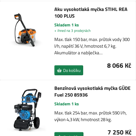
Aku vysokotlaká myčka STIHL REA
100 PLUS
Skladem 1 ks
+ ihned na 3 prodejnách
Max. tlak 150 bar, max. průtok vody 300
l/h, napětí 36 V, hmotnost 6,7 kg.
Akumulátor a nabíječka…
8 066 Kč
Do košíku
Benzínová vysokotlaká myčka GÜDE
Fuel 250 85936
Skladem 1 ks
Max. tlak 254 bar, max. průtok 590 l/h,
výkon 4,3 kW, hmotnost 28 kg.
7 250 Kč