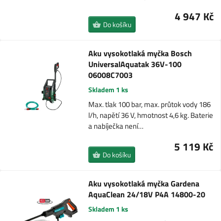
4 947 Kč
Do košíku
Aku vysokotlaká myčka Bosch
UniversalAquatak 36V-100
06008C7003
Skladem 1 ks
Max. tlak 100 bar, max. průtok vody 186
l/h, napětí 36 V, hmotnost 4,6 kg. Baterie
a nabíječka není…
5 119 Kč
Do košíku
Aku vysokotlaká myčka Gardena
AquaClean 24/18V P4A 14800-20
Skladem 1 ks