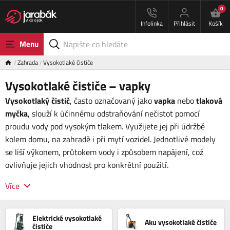
0
Infolinka
Přihlásit
Košík
Menu
Zahrada
Vysokotlaké čističe
Vysokotlaké čističe – vapky
Vysokotlaký čistič
, často označovaný jako
vapka
nebo
tlaková
myčka
, slouží k účinnému odstraňování nečistot pomocí
proudu vody pod vysokým tlakem. Využijete jej při údržbě
kolem domu, na zahradě i při mytí vozidel. Jednotlivé modely
se liší výkonem, průtokem vody i způsobem napájení, což
ovlivňuje jejich vhodnost pro konkrétní použití.
Více
Elektrické vysokotlaké
Aku vysokotlaké čističe
čističe