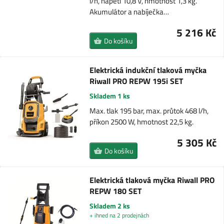
l/h, napětí 10,8 V, hmotnost 1,3 kg.
Akumulátor a nabíječka…
5 216 Kč
Do košíku
Elektrická indukční tlaková myčka
Riwall PRO REPW 195i SET
Skladem 1 ks
Max. tlak 195 bar, max. průtok 468 l/h,
příkon 2500 W, hmotnost 22,5 kg.
5 305 Kč
Do košíku
Elektrická tlaková myčka Riwall PRO
REPW 180 SET
Skladem 2 ks
+ ihned na 2 prodejnách