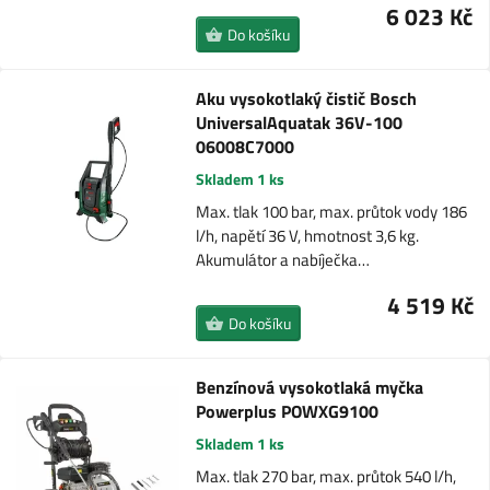
6 023 Kč
Do košíku
Aku vysokotlaký čistič Bosch
UniversalAquatak 36V-100
06008C7000
Skladem 1 ks
Max. tlak 100 bar, max. průtok vody 186
l/h, napětí 36 V, hmotnost 3,6 kg.
Akumulátor a nabíječka…
4 519 Kč
Do košíku
Benzínová vysokotlaká myčka
Powerplus POWXG9100
Skladem 1 ks
Max. tlak 270 bar, max. průtok 540 l/h,