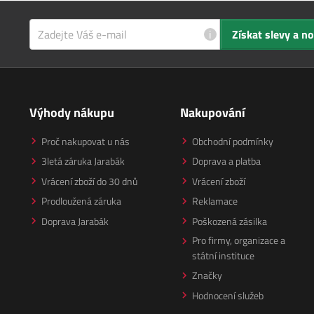
i
Získat slevy a n
Výhody nákupu
Nakupování
Proč nakupovat u nás
Obchodní podmínky
3letá záruka Jarabák
Doprava a platba
Vrácení zboží do 30 dnů
Vrácení zboží
Prodloužená záruka
Reklamace
Doprava Jarabák
Poškozená zásilka
Pro firmy, organizace a
státní instituce
Značky
Hodnocení služeb