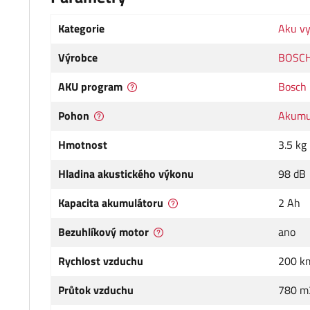
Kategorie
Aku vy
Výrobce
BOSC
AKU program
Bosch 
Pohon
Akumu
Hmotnost
3.5 kg
Hladina akustického výkonu
98 dB
Kapacita akumulátoru
2 Ah
Bezuhlíkový motor
ano
Rychlost vzduchu
200 k
Průtok vzduchu
780 m