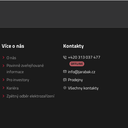
Více o nás
Kontakty
+420 313 037 477
O nás
OFFLINE
Povinně zveřejňované
informace
info@jarabak.cz
Pro investory
Prodejny
Kariéra
Všechny kontakty
Zpětný odběr elektrozařízení