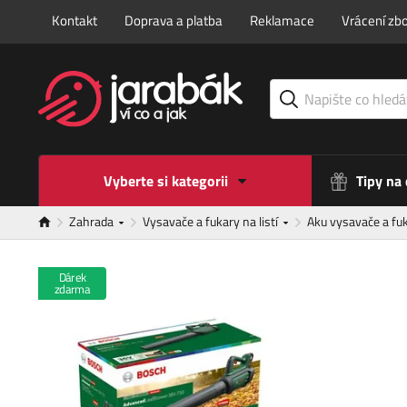
Kontakt
Doprava a platba
Reklamace
Vrácení zbo
Vyberte si kategorii
Tipy na
Zahrada
Vysavače a fukary na listí
Aku vysavače a fuk
Dárek
zdarma