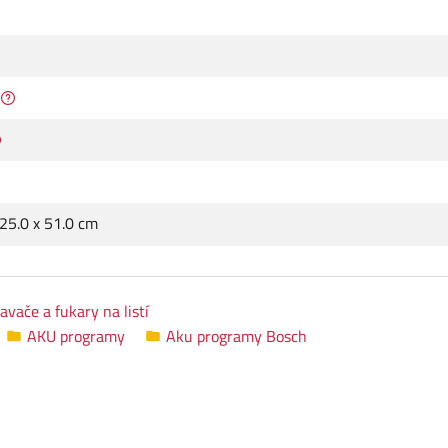
 25.0 x 51.0 cm
avače a fukary na listí
AKU programy
Aku programy Bosch