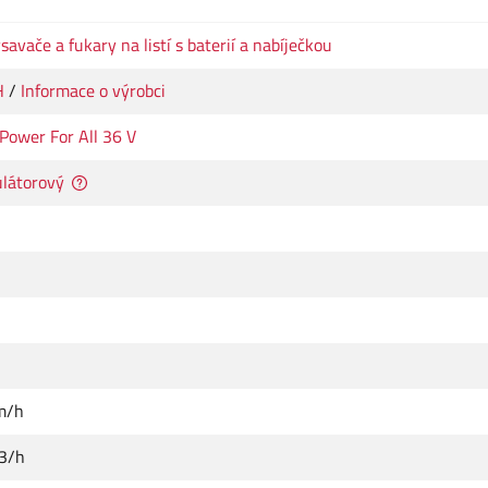
savače a fukary na listí s baterií a nabíječkou
H
/
Informace o výrobci
Power For All 36 V
látorový
m/h
3/h