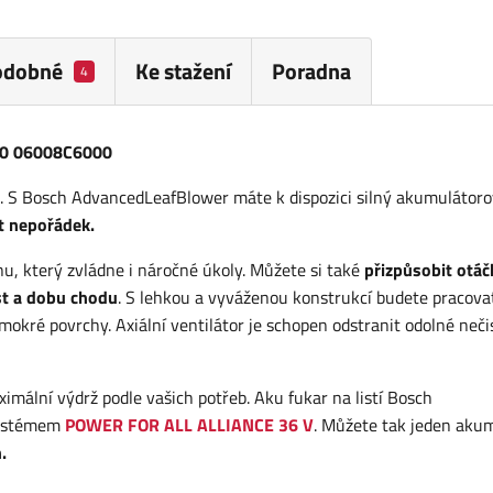
odobné
Ke stažení
Poradna
4
750 06008C6000
dě. S Bosch AdvancedLeafBlower máte k dispozici silný akumulátor
t nepořádek.
 který zvládne i náročné úkoly. Můžete si také
přizpůsobit otáč
st a dobu chodu
. S lehkou a vyváženou konstrukcí budete pracova
kré povrchy. Axiální ventilátor je schopen odstranit odolné neči
imální výdrž podle vašich potřeb. Aku fukar na listí Bosch
systémem
POWER FOR ALL ALLIANCE 36 V
.
Můžete tak jeden aku
.