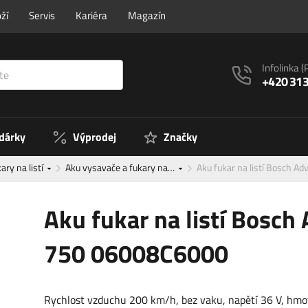
ží
Servis
Kariéra
Magazín
Infolinka
(
+420 313
 dárky
Výprodej
Značky
ary na listí
Aku vysavače a fukary na…
Aku fukar na listí Bosch
Aku fukar na listí Bosc
750 06008C6000
Rychlost vzduchu 200 km/h, bez vaku, napětí 36 V, hmo