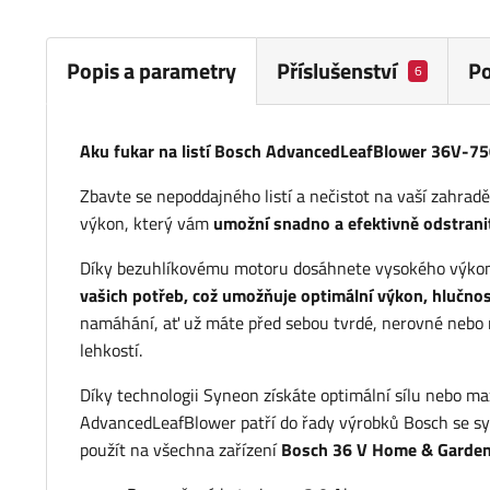
Popis a parametry
Příslušenství
P
6
Aku fukar na listí Bosch AdvancedLeafBlower 36V-
Zbavte se nepoddajného listí a nečistot na vaší zahra
výkon, který vám
umožní snadno a efektivně odstrani
Díky bezuhlíkovému motoru dosáhnete vysokého výkonu,
vašich potřeb, což umožňuje optimální výkon, hlučno
namáhání, ať už máte před sebou tvrdé, nerovné nebo mo
lehkostí.
Díky technologii Syneon získáte optimální sílu nebo max
AdvancedLeafBlower patří do řady výrobků Bosch se 
použít na všechna zařízení
Bosch 36 V Home & Garden