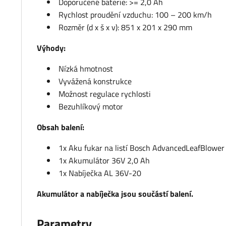
Doporučené baterie: >= 2,0 Ah
Rychlost proudění vzduchu: 100 – 200 km/h
Rozměr (d x š x v): 851 x 201 x 290 mm
Výhody:
Nízká hmotnost
Vyvážená konstrukce
Možnost regulace rychlosti
Bezuhlíkový motor
Obsah balení:
1x Aku fukar na listí Bosch AdvancedLeafBlow
1x Akumulátor 36V 2,0 Ah
1x Nabíječka AL 36V-20
Akumulátor a nabíječka jsou součástí balení.
Parametry