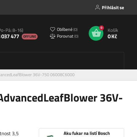
Přihlásit se
0
Oblíbené
(
0
)
Po-Pá: 8-16)
Košík
 037 477
0 Kč
Porovnat
(
0
)
OFFLINE
 AdvancedLeafBlower 36V-750 06008C6000
h AdvancedLeafBlower 36V-
tnost 3,5
Aku fukar na listí Bosch