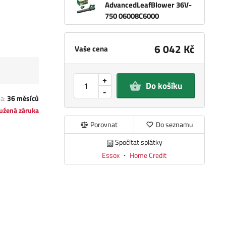
AdvancedLeafBlower 36V-
750 06008C6000
6 042 Kč
Vaše cena
+
Do košíku
-
ka:
36 měsíců
užená záruka
Porovnat
Do seznamu
Spočítat splátky
Essox
・
Home Credit