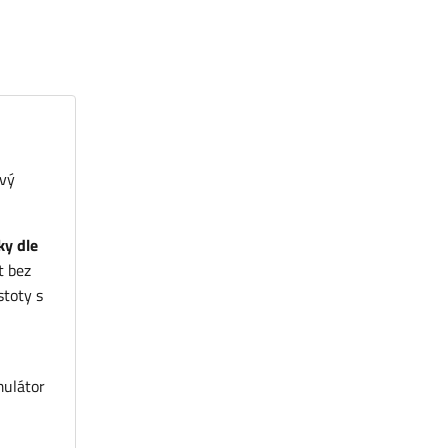
ový
ky dle
t bez
stoty s
mulátor