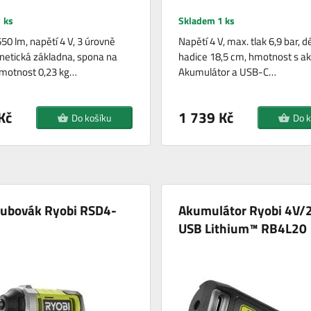
 ks
Skladem 1 ks
650 lm, napětí 4 V, 3 úrovně
Napětí 4 V, max. tlak 6,9 bar, d
netická základna, spona na
hadice 18,5 cm, hmotnost s ak
hmotnost 0,23 kg…
Akumulátor a USB-C…
Kč
1 739 Kč
Do košíku
Do k
oubovák Ryobi RSD4-
Akumulátor Ryobi 4V/
USB Lithium™ RB4L20