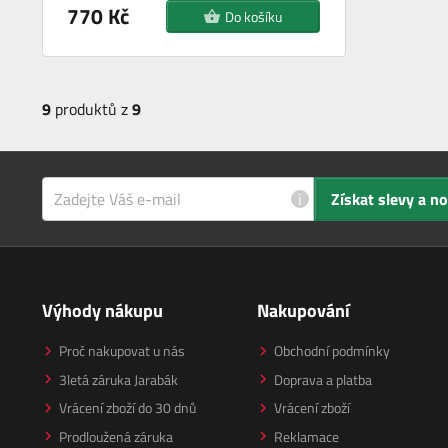
770 Kč
Do košíku
9
produktů z
9
i
Získat slevy a n
Výhody nákupu
Nakupování
Proč nakupovat u nás
Obchodní podmínky
3letá záruka Jarabák
Doprava a platba
Vrácení zboží do 30 dnů
Vrácení zboží
Prodloužená záruka
Reklamace