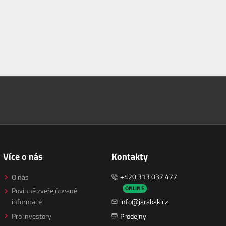
Více o nás
Kontakty
+420 313 037 477
O nás
ONLINE
Povinně zveřejňované
informace
info@jarabak.cz
Pro investory
Prodejny