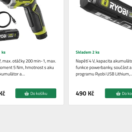
 ks
Skladem 2 ks
V, max. otáčky 200 min-1, max.
Napětí 4 V, kapacita akumuláto
moment 5 Nm, hmotnost s aku
funkce powerbanky, součást a
Akumulátor a…
programu Ryobi USB Lithium,
Kč
490 Kč
Do košíku
Do ko