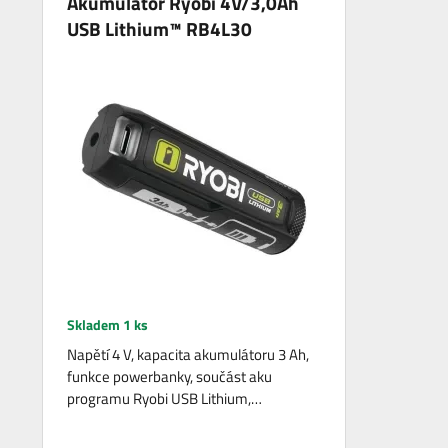
Akumulátor Ryobi 4V/3,0Ah
USB Lithium™ RB4L30
Skladem 1 ks
Napětí 4 V, kapacita akumulátoru 3 Ah,
funkce powerbanky, součást aku
programu Ryobi USB Lithium,…