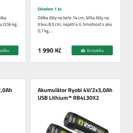
Skladem 1 ks
élka
Délka lišty na keře 14 cm, šířka lišty na
u 0,56 kg.
trávu 8,5 cm, napětí 4 V, hmotnost s aku
0,7 kg.…
1 990 Kč
ošíku
Do košíku
2,0Ah
Akumulátor Ryobi 4V/2x3,0Ah
USB Lithium™ RB4L30X2