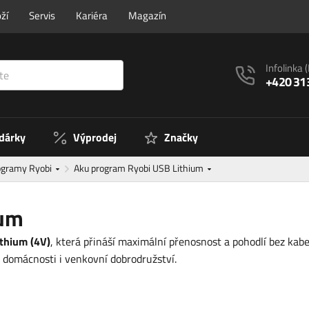
ží
Servis
Kariéra
Magazín
Infolinka
+420 31
 dárky
Výprodej
Značky
ogramy Ryobi
Aku program Ryobi USB Lithium
ium
thium (4V)
, která přináší maximální přenosnost a pohodlí bez kab
v domácnosti i venkovní dobrodružství.