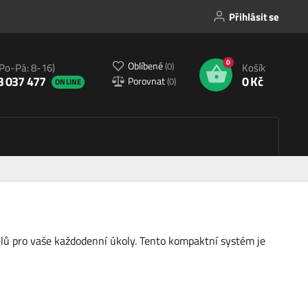
Přihlásit se
0
Oblíbené
(
0
)
(Po-Pá: 8-16)
Košík
3 037 477
0 Kč
Porovnat
(
0
)
ONLINE
elů pro vaše každodenní úkoly. Tento kompaktní systém je