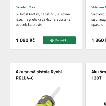
Skladem 1 ks
Skladem 1
Svítivost 640 lm, napětí 4 V, 3 úrovně
Svítivost 
jasu, magnetická základna, spona na
jasu, mag
opasek, laserové…
opasek, 
1 090 Kč
1 360 
Do košíku
Aku tavná pistole Ryobi
Aku šr
RGLU4-0
120T