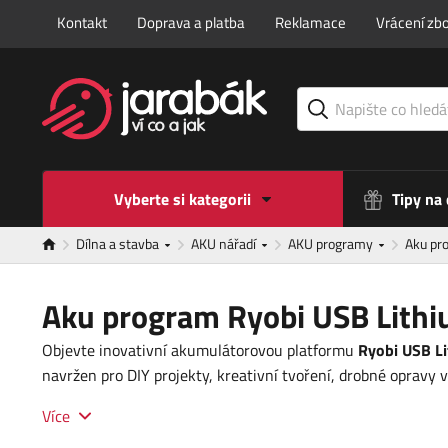
Kontakt
Doprava a platba
Reklamace
Vrácení zbo
Vyberte si kategorii
Tipy na
Dílna a stavba
AKU nářadí
AKU programy
Aku pr
Aku program Ryobi USB Lith
Objevte inovativní akumulátorovou platformu
Ryobi USB Li
navržen pro DIY projekty, kreativní tvoření, drobné opravy 
Více