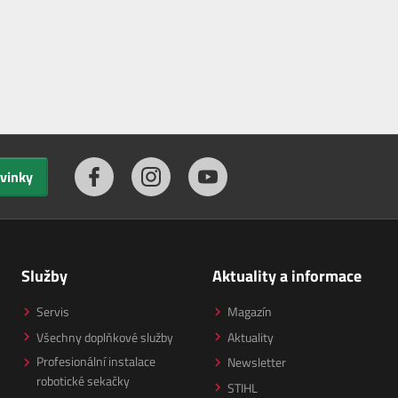
ovinky
Služby
Aktuality a informace
Servis
Magazín
Všechny doplňkové služby
Aktuality
Profesionální instalace
Newsletter
robotické sekačky
STIHL