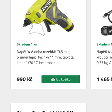
Skladem 1 ks
Skladem 1
Napětí 4 V, doba rozehřátí 3,5 min,
Napětí 4 
průměr lepící tyčinky 11 mm, teplota
kroutící 
lepení 170 °C, hmotnost…
0,37 kg. 
990 Kč
1 465 
Do košíku