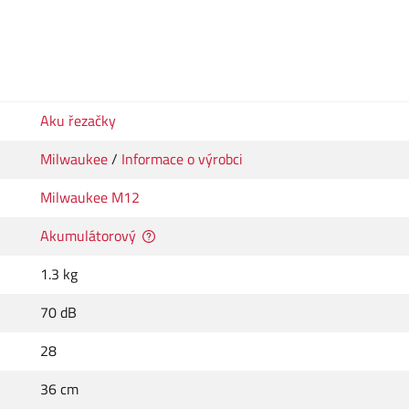
Aku řezačky
Milwaukee
/
Informace o výrobci
Milwaukee M12
Akumulátorový
1.3 kg
70 dB
28
36 cm