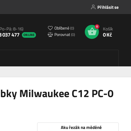
Přihlásit se
0
Oblíbené
(
0
)
(Po-Pá: 8-16)
Košík
3 037 477
0 Kč
Porovnat
(
0
)
ONLINE
ubky Milwaukee C12 PC-0
Aku řezák na měděné