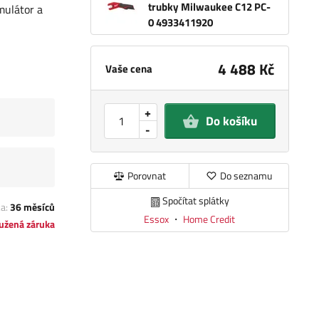
trubky Milwaukee C12 PC-
ulátor a
0 4933411920
4 488 Kč
Vaše cena
+
Do košíku
-
Porovnat
Do seznamu
Spočítat splátky
ka:
36 měsíců
Essox
・
Home Credit
užená záruka