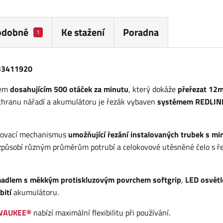
odobné
Ke stažení
Poradna
1
933411920
rem
dosahujícím 500 otáček za minutu
, který dokáže
přeřezat 12
chranu nářadí a akumulátoru je řezák vybaven
systémem REDLIN
išťovací mechanismus
umožňující řezání instalovaných trubek s mi
 přizpůsobí různým průměrům potrubí a celokovové utěsněné čelo s ř
adlem s měkkým protiskluzovým povrchem softgrip
,
LED osvět
bití
akumulátoru.
LWAUKEE®
nabízí maximální flexibilitu při používání.