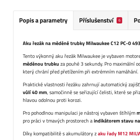
Popis a parametry
Příslušenství
P
6
Aku řezák na měděné trubky Milwaukee C12 PC-0 4
Tento výkonný aku řezák Milwaukee je vybaven moto
měděnou trubku
za pouhé 3 sekundy. Pro maximální o
který chrání před přetížením při extrémním namáhání.
Praktické vlastnosti řezáku zahrnují automatický zaj
vůlí 40 mm
, samočinně se seřizující čelisti, které se
hlavou odolnou proti korozi.
Pro pohodlnou manipulaci je nástroj vybaven štíhlým
m
pro práci v tmavých prostorech a
indikátorem stavu na
Díky kompatibilitě s akumulátory z
aku řady M12 MI