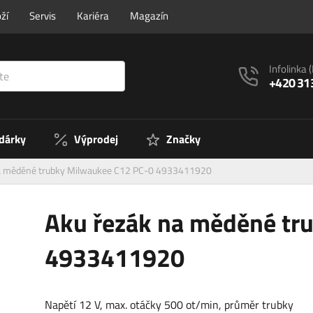
ží
Servis
Kariéra
Magazín
Infolinka
+420 31
 dárky
Výprodej
Značky
na měděné trubky Milwaukee C12 PC-0 4933411920
Aku řezák na měděné tr
4933411920
Napětí 12 V, max. otáčky 500 ot/min, průměr trubky