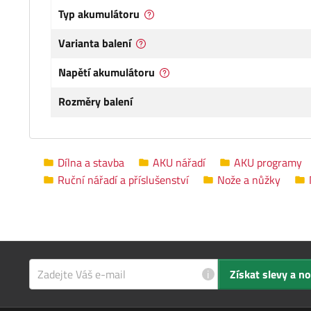
Typ akumulátoru
Varianta balení
Napětí akumulátoru
Rozměry balení
Dílna a stavba
AKU nářadí
AKU programy
Ruční nářadí a příslušenství
Nože a nůžky
i
Získat slevy a n