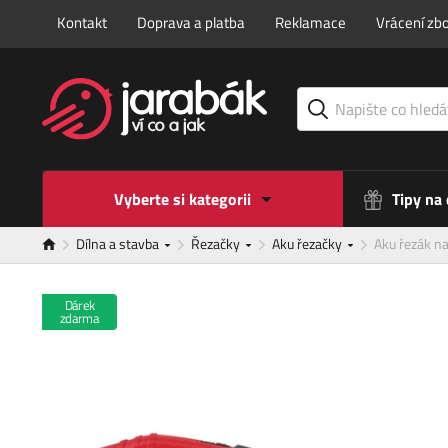
Kontakt
Doprava a platba
Reklamace
Vrácení zbo
Vyberte si kategorii
Tipy na
Dílna a stavba
Řezačky
Aku řezačky
Aku řezák 
Dárek
zdarma