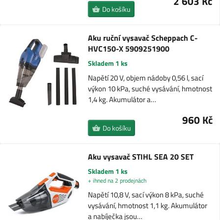
2 603 Kč
Do košíku
Aku ruční vysavač Scheppach C-
HVC150-X 5909251900
Skladem 1 ks
Napětí 20 V, objem nádoby 0,56 l, sací
výkon 10 kPa, suché vysávání, hmotnost
1,4 kg. Akumulátor a…
960 Kč
Do košíku
Aku vysavač STIHL SEA 20 SET
Skladem 1 ks
+ ihned na 2 prodejnách
Napětí 10,8 V, sací výkon 8 kPa, suché
vysávání, hmotnost 1,1 kg. Akumulátor
a nabíječka jsou…