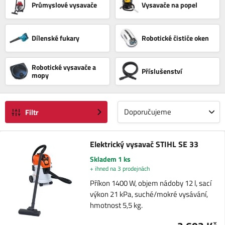
Průmyslové vysavače
Vysavače na popel
Dílenské fukary
Robotické čističe oken
Robotické vysavače a
Příslušenství
mopy
Doporučujeme
Filtr
Elektrický vysavač STIHL SE 33
Skladem 1 ks
+ ihned na 3 prodejnách
Příkon 1400 W, objem nádoby 12 l, sací
výkon 21 kPa, suché/mokré vysávání,
hmotnost 5,5 kg.