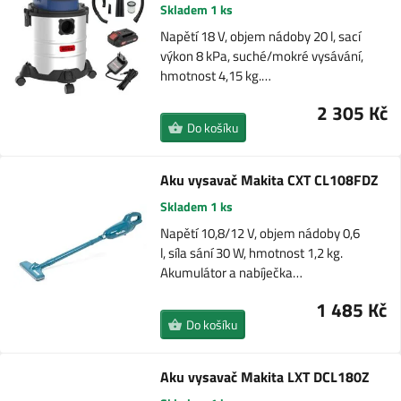
Skladem 1 ks
Napětí 18 V, objem nádoby 20 l, sací
výkon 8 kPa, suché/mokré vysávání,
hmotnost 4,15 kg.…
2 305 Kč
Do košíku
Aku vysavač Makita CXT CL108FDZ
Skladem 1 ks
Napětí 10,8/12 V, objem nádoby 0,6
l, síla sání 30 W, hmotnost 1,2 kg.
Akumulátor a nabíječka…
1 485 Kč
Do košíku
Aku vysavač Makita LXT DCL180Z