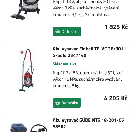
Napětí 18 V, objem nádoby 20 l, sací
výkon 8 kPa, suché/mokré vysávání,
hmotnost 3,5 kg. Akumulátor…
1 825 Kč
Do košíku
Aku vysavač Einhell TE-VC 36/30 Li
S-Solo 2347140
Skladem 1 ks
Napětí 2x18 V, objem nádoby 30 l, sací
výkon 15 kPa, suché/mokré vysávání,
hmotnost 8 kg.…
4 205 Kč
Do košíku
Aku vysavač GÜDE NTS 18-201-05
58582