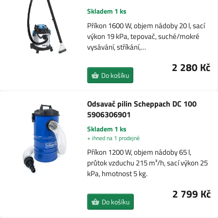
Skladem 1 ks
Příkon 1600 W, objem nádoby 20 l, sací
výkon 19 kPa, tepovač, suché/mokré
vysávání, stříkání,…
2 280 Kč
Do košíku
Odsavač pilin Scheppach DC 100
5906306901
Skladem 1 ks
+ ihned na 1 prodejně
Příkon 1200 W, objem nádoby 65 l,
průtok vzduchu 215 m³/h, sací výkon 25
kPa, hmotnost 5 kg.
2 799 Kč
Do košíku