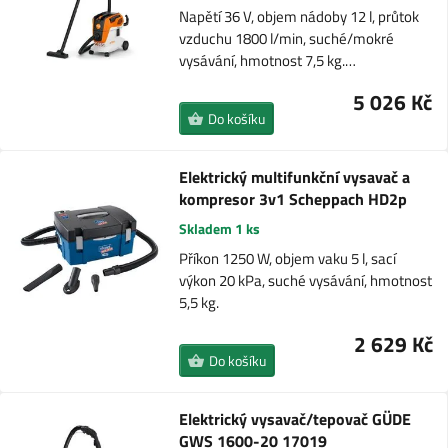
Napětí 36 V, objem nádoby 12 l, průtok
vzduchu 1800 l/min, suché/mokré
vysávání, hmotnost 7,5 kg.…
5 026 Kč
Do košíku
Elektrický multifunkční vysavač a
kompresor 3v1 Scheppach HD2p
Skladem 1 ks
Příkon 1250 W, objem vaku 5 l, sací
výkon 20 kPa, suché vysávání, hmotnost
5,5 kg.
2 629 Kč
Do košíku
Elektrický vysavač/tepovač GÜDE
GWS 1600-20 17019