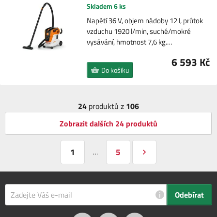
Skladem 6 ks
Napětí 36 V, objem nádoby 12 l, průtok
vzduchu 1920 l/min, suché/mokré
vysávání, hmotnost 7,6 kg.…
6 593 Kč
Do košíku
24
produktů z
106
Zobrazit dalších 24 produktů
1
5
…
i
Odebírat