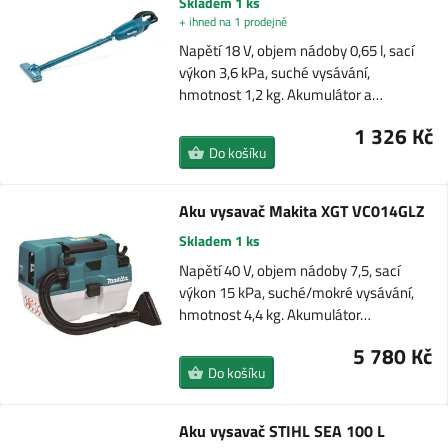
Skladem 1 ks
+ ihned na 1 prodejně
Napětí 18 V, objem nádoby 0,65 l, sací
výkon 3,6 kPa, suché vysávání,
hmotnost 1,2 kg. Akumulátor a…
1 326 Kč
Do košíku
Aku vysavač Makita XGT VC014GLZ
Skladem 1 ks
Napětí 40 V, objem nádoby 7,5, sací
výkon 15 kPa, suché/mokré vysávání,
hmotnost 4,4 kg. Akumulátor…
5 780 Kč
Do košíku
Aku vysavač STIHL SEA 100 L