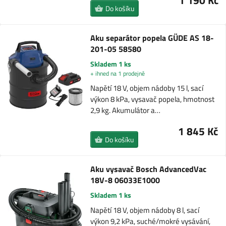
1 190 Kč
Do košíku
Aku separátor popela GÜDE AS 18-
201-05 58580
Skladem 1 ks
+ ihned na 1 prodejně
Napětí 18 V, objem nádoby 15 l, sací
výkon 8 kPa, vysavač popela, hmotnost
2,9 kg. Akumulátor a…
1 845 Kč
Do košíku
Aku vysavač Bosch AdvancedVac
18V-8 06033E1000
Skladem 1 ks
Napětí 18 V, objem nádoby 8 l, sací
výkon 9,2 kPa, suché/mokré vysávání,