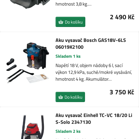
hmotnost 3,8 kg.…
2 490 Kč
Do košíku
Aku vysavač Bosch GAS18V-6LS
06019K2100
Skladem 1 ks
Napětí 18 V, objem nádoby 6 l, sací
výkon 12,9 kPa, suché/mokré vysávání,
hmotnost 4 kg. Akumulátor…
3 750 Kč
Do košíku
Aku vysavač Einhell TC-VC 18/20 Li
S-Solo 2347130
Skladem 2 ks