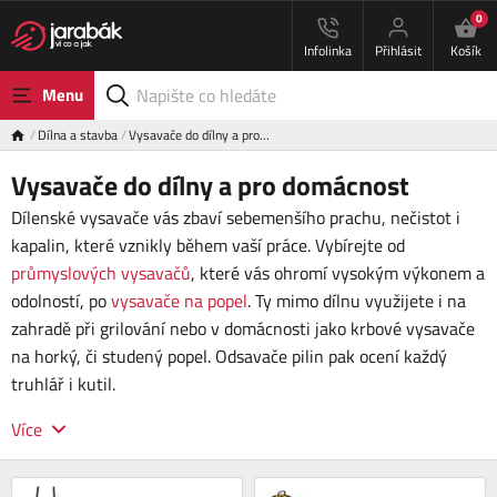
0
Infolinka
Přihlásit
Košík
Menu
Dílna a stavba
Vysavače do dílny a pro…
Vysavače do dílny a pro domácnost
Dílenské vysavače vás zbaví sebemenšího prachu, nečistot i
kapalin, které vznikly během vaší práce. Vybírejte od
průmyslových vysavačů
, které vás ohromí vysokým výkonem a
odolností, po
vysavače na popel
. Ty mimo dílnu využijete i na
zahradě při grilování nebo v domácnosti jako krbové vysavače
na horký, či studený popel. Odsavače pilin pak ocení každý
truhlář i kutil.
Více