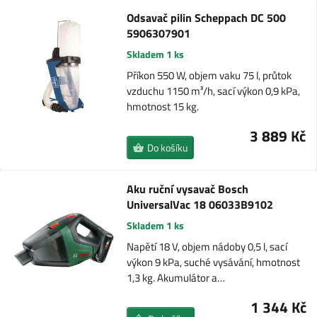
Odsavač pilin Scheppach DC 500
5906307901
Skladem 1 ks
Příkon 550 W, objem vaku 75 l, průtok
vzduchu 1150 m³/h, sací výkon 0,9 kPa,
hmotnost 15 kg.
3 889 Kč
Do košíku
Aku ruční vysavač Bosch
UniversalVac 18 06033B9102
Skladem 1 ks
Napětí 18 V, objem nádoby 0,5 l, sací
výkon 9 kPa, suché vysávání, hmotnost
1,3 kg. Akumulátor a…
1 344 Kč