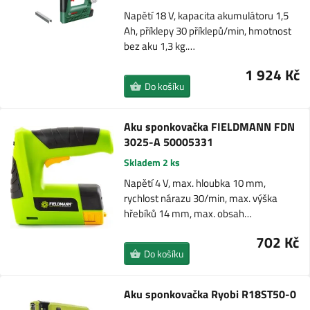
Napětí 18 V, kapacita akumulátoru 1,5
Ah, příklepy 30 příklepů/min, hmotnost
bez aku 1,3 kg.…
1 924 Kč
Do košíku
Aku sponkovačka FIELDMANN FDN
3025-A 50005331
Skladem 2 ks
Napětí 4 V, max. hloubka 10 mm,
rychlost nárazu 30/min, max. výška
hřebíků 14 mm, max. obsah…
702 Kč
Do košíku
Aku sponkovačka Ryobi R18ST50-0