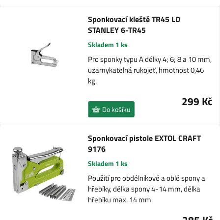
Sponkovací kleště TR45 LD
STANLEY 6-TR45
Skladem 1 ks
Pro sponky typu A délky 4; 6; 8 a 10 mm,
uzamykatelná rukojeť, hmotnost 0,46
kg.
299 Kč
Do košíku
Sponkovací pistole EXTOL CRAFT
9176
Skladem 1 ks
Použití pro obdélníkové a oblé spony a
hřebíky, délka spony 4-14 mm, délka
hřebíku max. 14 mm.