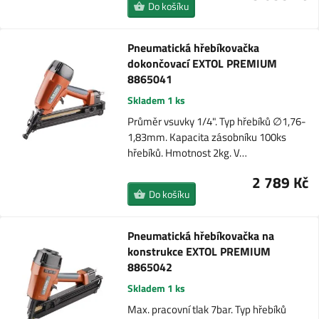
Do košíku
Pneumatická hřebíkovačka
dokončovací EXTOL PREMIUM
8865041
Skladem 1 ks
Průměr vsuvky 1/4". Typ hřebíků ∅1,76-
1,83mm. Kapacita zásobníku 100ks
hřebíků. Hmotnost 2kg. V…
2 789 Kč
Do košíku
Pneumatická hřebíkovačka na
konstrukce EXTOL PREMIUM
8865042
Skladem 1 ks
Max. pracovní tlak 7bar. Typ hřebíků