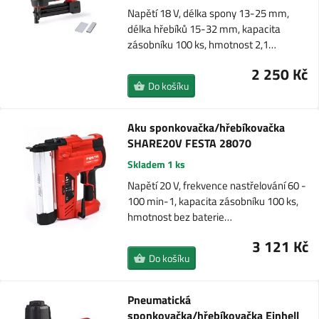
Napětí 18 V, délka spony 13-25 mm,
délka hřebíků 15-32 mm, kapacita
zásobníku 100 ks, hmotnost 2,1…
2 250 Kč
Do košíku
Aku sponkovačka/hřebíkovačka
SHARE20V FESTA 28070
Skladem 1 ks
Napětí 20 V, frekvence nastřelování 60 -
100 min-1, kapacita zásobníku 100 ks,
hmotnost bez baterie…
3 121 Kč
Do košíku
Pneumatická
sponkovačka/hřebíkovačka Einhell