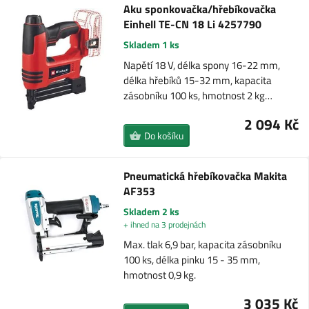
Aku sponkovačka/hřebíkovačka
Einhell TE-CN 18 Li 4257790
Skladem 1 ks
Napětí 18 V, délka spony 16-22 mm,
délka hřebíků 15-32 mm, kapacita
zásobníku 100 ks, hmotnost 2 kg…
2 094 Kč
Do košíku
Pneumatická hřebíkovačka Makita
AF353
Skladem 2 ks
+ ihned na 3 prodejnách
Max. tlak 6,9 bar, kapacita zásobníku
100 ks, délka pinku 15 - 35 mm,
hmotnost 0,9 kg.
3 035 Kč