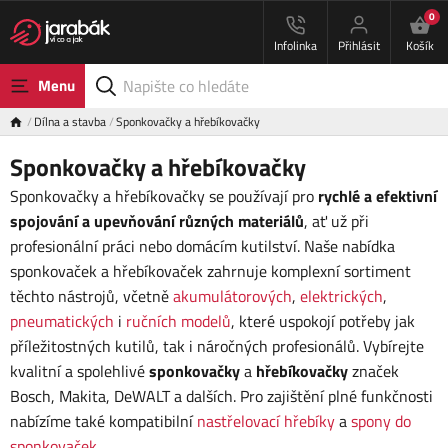
0
Infolinka
Přihlásit
Košík
Menu
Dílna a stavba
Sponkovačky a hřebíkovačky
Sponkovačky a hřebíkovačky
Sponkovačky a hřebíkovačky se používají pro
rychlé a efektivní
spojování a upevňování různých materiálů
, ať už při
profesionální práci nebo domácím kutilství. Naše nabídka
sponkovaček a hřebíkovaček zahrnuje komplexní sortiment
těchto nástrojů, včetně
akumulátorových
,
elektrických
,
pneumatických
i
ručních modelů
, které uspokojí potřeby jak
příležitostných kutilů, tak i náročných profesionálů. Vybírejte
kvalitní a spolehlivé
sponkovačky
a
hřebíkovačky
značek
Bosch, Makita, DeWALT a dalších. Pro zajištění plné funkčnosti
nabízíme také kompatibilní
nastřelovací hřebíky
a
spony do
sponkovaček
.