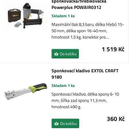
sponkovačka/hřebíkovačka
Powerplus POWAIR0312
Skladem 1 ks
Maximální tlak 8,3 baru, délka hřebů 15-
50 mm, délka spon 16-40 mm,
hmotnost 1,5 kg, konektor pro…
1 519 Kč
Do košíku
Sponkovací kladivo EXTOL CRAFT
9180
Skladem 1 ks
Sponkovací kladivo, délka spony 6-10
mm, šířka zad spony 11,3 mm,
hmotnost 490 g.
360 Kč
Do košíku