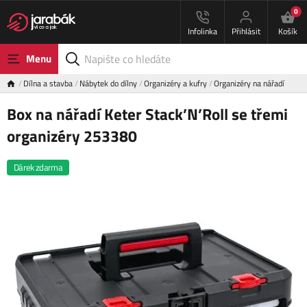
0
Infolinka
Přihlásit
Košík
Menu
Dílna a stavba
Nábytek do dílny
Organizéry a kufry
Organizéry na nářadí
Box na nářadí Keter Stack’N’Roll se třemi
organizéry 253380
Dárek zdarma