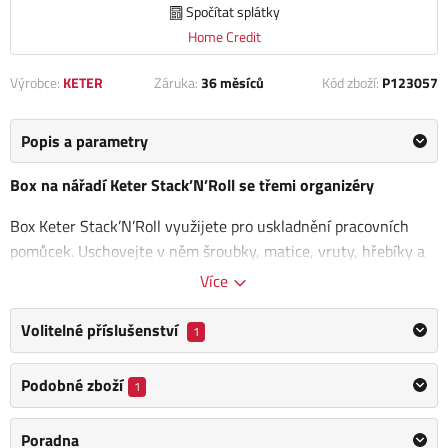
Spočítat splátky
Home Credit
Výrobce:
KETER
Záruka:
36 měsíců
Kód zboží:
P123057
Popis a parametry
Box na nářadí Keter Stack’N’Roll se třemi organizéry
Box Keter Stack’N’Roll využijete pro uskladnění pracovních
pomůcek. Uschovejte v něm šroubky, matice, vruty, hřebíky a
další podobné náčiní.
Vnitřní prostor tvoří 3 organizéry, které
Více
jsou transparentní
, abyste měli vždy přehled o uložených
věcech. Velikost přihrádek si kdykoliv přizpůsobíte pomocí
Volitelné příslušenství
1
vyjímatelných rozdělovačů. Dílenské potřeby snadno najdete a
máte je po ruce, kdykoliv potřebujete.
Podobné zboží
1
Polykarbonátová uzamykací lišta zajistí pevné uzavření boxu.
Poradna
Jeho obsah se vám tedy nevysype a zůstane v bezpečí. O