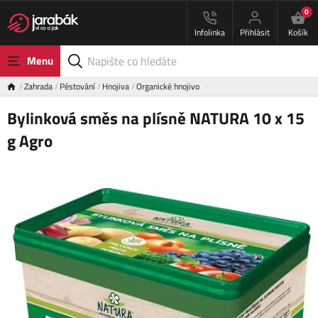
0
Infolinka
Přihlásit
Košík
Menu
Zahrada
Pěstování
Hnojiva
Organické hnojivo
Bylinková směs na plísně NATURA 10 x 15
g Agro