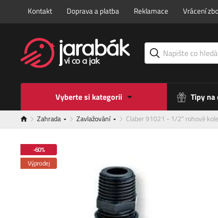
Kontakt
Doprava a platba
Reklamace
Vrácení zbo
Vyberte si kategorii
Tipy na
Zahrada
Zavlažování
Claber 91021 - 1/2" rohové kol
-60%
Výprodej