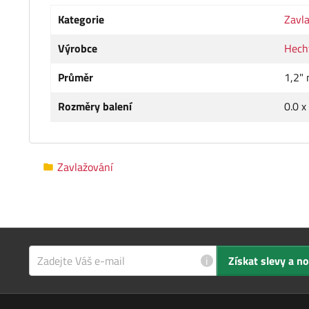
Kategorie
Zavl
Výrobce
Hech
Průměr
1,2"
Rozměry balení
0.0 x
Zavlažování
i
Získat slevy a n