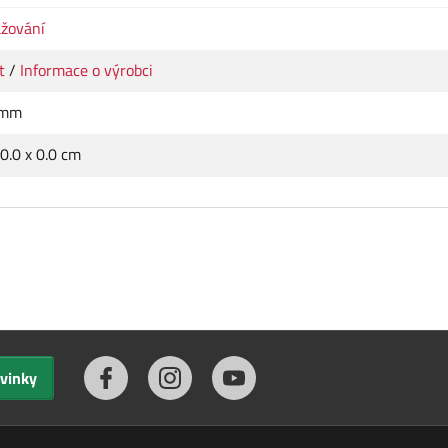
ažování
t
/
Informace o výrobci
 mm
 0.0 x 0.0 cm
ovinky