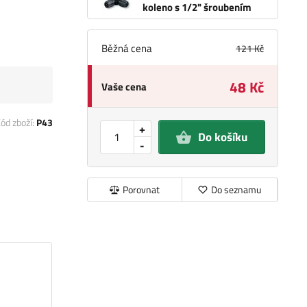
koleno s 1/2" šroubením
Běžná cena
121 Kč
48 Kč
Vaše cena
ód zboží:
P43
+
Do košíku
-
Porovnat
Do seznamu