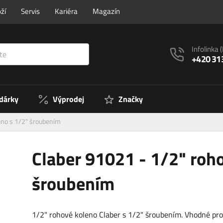
ží
Servis
Kariéra
Magazín
Infolinka
+420 31
 dárky
Výprodej
Značky
eno s 1/2" šroubením
Claber 91021 - 1/2" roh
šroubením
1/2" rohové koleno Claber s 1/2" šroubením. Vhodné pr