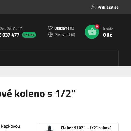
Přihlásit se
0
Oblíbené
(
0
)
(Po-Pá: 8-16)
Košík
3 037 477
0 Kč
Porovnat
(
0
)
ONLINE
ové koleno s 1/2"
o kapkovou
Claber 91021 - 1/2" rohové