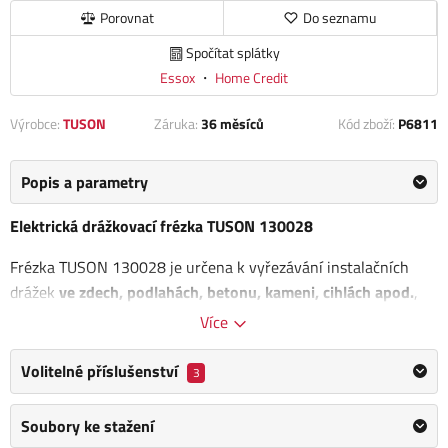
Porovnat
Do seznamu
Spočítat splátky
Essox
・
Home Credit
Výrobce:
TUSON
Záruka:
36 měsíců
Kód zboží:
P6811
Popis a parametry
Elektrická drážkovací frézka TUSON 130028
Frézka TUSON 130028 je určena k vyřezávání instalačních
drážek
ve zdech, podlahách, betonu, kameni, cihlách apod.
,
bez použití vody.
Více
Součástí drážkovací frézky je i
systém umožňující připojení
Volitelné příslušenství
3
frézky k průmyslovému vysavači
.
Hloubka řezu: 8-30 mm
Soubory ke stažení