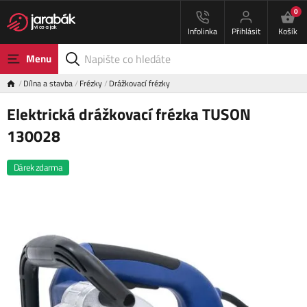
0
Infolinka
Přihlásit
Košík
Menu
Dílna a stavba
Frézky
Drážkovací frézky
Elektrická drážkovací frézka TUSON
130028
Dárek zdarma