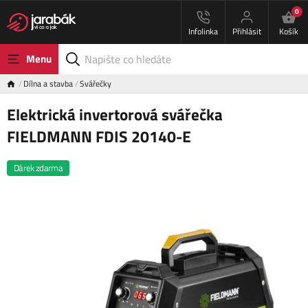
0
Infolinka
Přihlásit
Košík
Menu
Dílna a stavba
Svářečky
Elektrická invertorová svářečka
FIELDMANN FDIS 20140-E
Dárek zdarma