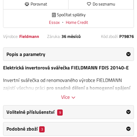
Porovnat
Do seznamu
Spočítat splátky
Essox
・
Home Credit
Výrobce:
Fieldmann
Záruka:
36 měsíců
Kód zboží:
P79876
Popis a parametry
Elektrická invertorová svářečka FIELDMANN FDIS 20140-E
Invertní svářečka od renomovaného výrobce FIELDMANN
zajistí všechnu práci
pro snadné dělení a homogenní spájení
oceli, nerezové oceli, pozinkovaného kovu a slitiny.
Více
Kompaktní svářečka s invertorovou technologií a nízkou
Volitelné příslušenství
9
hmotností. Má
ochrana proti přetížení
díky kontrolnímu
zařízení s kontrolním světlem.
Podobné zboží
3
Stroj je kompatibilní se všemi běžně dostupnými ocelovými,