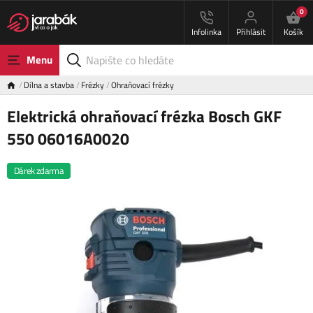
0
Infolinka
Přihlásit
Košík
Menu
Dílna a stavba
Frézky
Ohraňovací frézky
Elektrická ohraňovací frézka Bosch GKF
550 06016A0020
Dárek zdarma