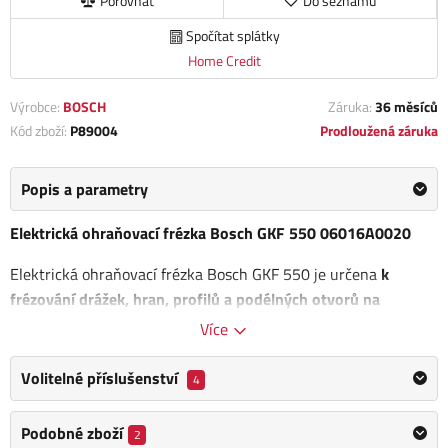
Porovnat
Do seznamu
Spočítat splátky
Home Credit
Výrobce:
BOSCH
Záruka:
36 měsíců
Kód zboží:
P89004
Prodloužená záruka
Popis a parametry
Elektrická ohraňovací frézka Bosch GKF 550 06016A0020
Elektrická ohraňovací frézka Bosch GKF 550 je určena
k
frézování drážek, hran, profilů a podélných otvorů na
pevném podkladu do dřeva, plastu a lehkých stavebních
Více
materiálů a také ke kopírovacímu frézování.
Volitelné příslušenství
4
Upínací kleština: 6 mm
Rozměry (d x š x v): 90 x 90 x 188 mm
Podobné zboží
2