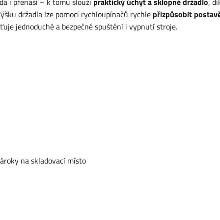
dá i přenáší – k tomu slouží
praktický úchyt a sklopné držadlo
, dí
Výšku držadla lze pomocí rychloupínačů rychle
přizpůsobit postav
šťuje jednoduché a bezpečné spuštění i vypnutí stroje.
nároky na skladovací místo