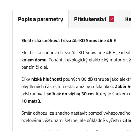
Popis a parametry
Příslušenství
Ke
2
Elektrická sněhová fréza AL-KO SnowLine 46 E
Elektrická sněhová fréza AL-KO SnowLine 46 E je ideá
kolem domu
. Pohání ji ekologický elektrický motor o
benzín či olej.
Díky
nízké hlučnosti
pouhých 86 dB (zhruba jako elektri
obydlených částech města, aniž by rušila okolí.
Záběr 4
odstraňovat
sníh až do výšky 30 cm
, který je šnekem
10 metrů
.
Směr odhozu lze snadno nastavit pomocí vyhazovacíh
ocelovými výztuhami šetrně, ale důkladně vyčistí
i citl