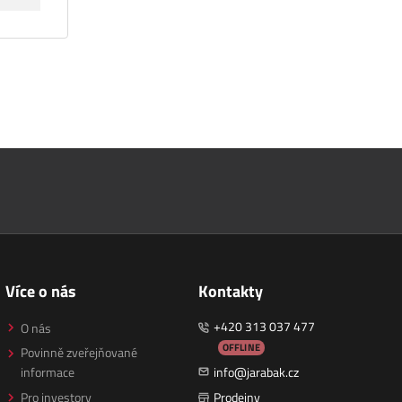
Více o nás
Kontakty
+420 313 037 477
O nás
OFFLINE
Povinně zveřejňované
informace
info@jarabak.cz
Pro investory
Prodejny