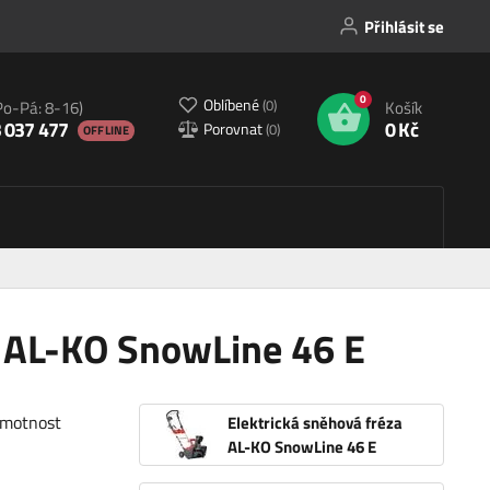
Přihlásit se
0
Oblíbené
(
0
)
Po-Pá: 8-16)
Košík
 037 477
0 Kč
Porovnat
(
0
)
OFFLINE
a AL-KO SnowLine 46 E
hmotnost
Elektrická sněhová fréza
AL-KO SnowLine 46 E