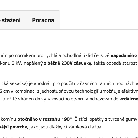
 stažení
Poradna
lním pomocníkem pro rychlý a pohodlný úklid čerstvě
napadaného
 výkonu 2 kW napájený
z běžné 230V zásuvky
, takže odpadá starost
cká sekačka) je vhodná i pro použití v časných ranních hodinách 
6 cm
v kombinaci s jednostupňovou technologií umožňuje efektiv
 okamžitě vháněn do vyhazovacího otvoru a odhazován do
vzdáleno
o komínu
otočného v rozsahu 190°
. Čistící lopatky z tvrzené gumy
ivější povrchy
, jako jsou dlažby či zámková dlažba.