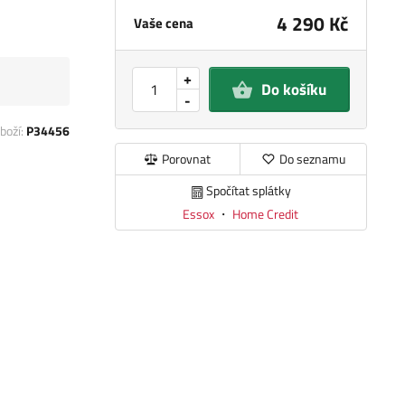
4 290 Kč
Vaše cena
+
Do košíku
-
boží:
P34456
Porovnat
Do seznamu
Spočítat splátky
Essox
・
Home Credit