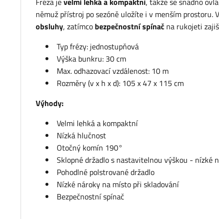
Fréza je
velmi lehká a kompaktní
, takže se snadno ovlá
němuž přístroj po sezóně uložíte i v menším prostoru. 
obsluhy
, zatímco
bezpečnostní spínač
na rukojeti zaji
Typ frézy: jednostupňová
Výška bunkru: 30 cm
Max. odhazovací vzdálenost: 10 m
Rozměry (v x h x d): 105 x 47 x 115 cm
Výhody:
Velmi lehká a kompaktní
Nízká hlučnost
Otočný komín 190°
Sklopné držadlo s nastavitelnou výškou - nízké 
Pohodlné polstrované držadlo
Nízké nároky na místo při skladování
Bezpečnostní spínač