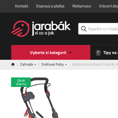
Kontakt
Doprava a platba
Reklamace
Vrácení zbo
Vyberte si kategorii
Tipy na
Zahrada
Sněhové frézy
Elektrická sněhová fréza AL
Dárek
zdarma