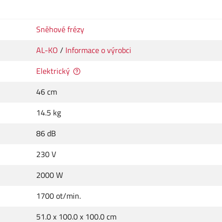
Sněhové frézy
AL-KO
/
Informace o výrobci
Elektrický
46 cm
14.5 kg
86 dB
230 V
2000 W
1700 ot/min.
51.0 x 100.0 x 100.0 cm