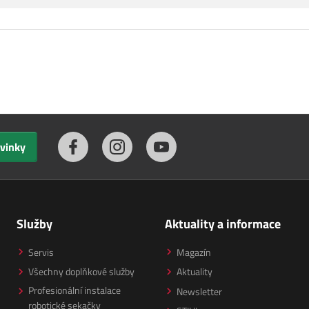
ovinky
Služby
Aktuality a informace
Servis
Magazín
Všechny doplňkové služby
Aktuality
Profesionální instalace
Newsletter
robotické sekačky