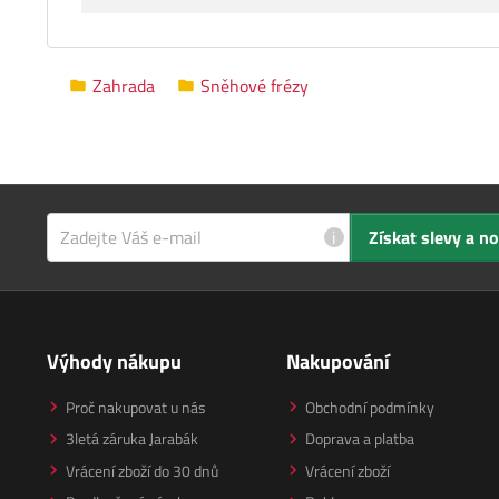
Zahrada
Sněhové frézy
i
Získat slevy a n
Výhody nákupu
Nakupování
Proč nakupovat u nás
Obchodní podmínky
3letá záruka Jarabák
Doprava a platba
Vrácení zboží do 30 dnů
Vrácení zboží