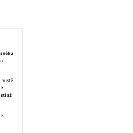
 sněhu
 o
v hustě
ně
sti až
 s