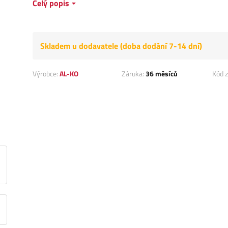
Celý popis
Skladem u dodavatele (doba dodání 7-14 dní)
Výrobce:
AL-KO
Záruka:
36 měsíců
Kód z