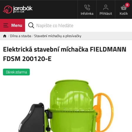
0
Infolinka
Přihlásit
Košík
Menu
Dílna a stavba
Stavební míchačky a přesívačky
Elektrická stavební míchačka FIELDMANN
FDSM 200120-E
Dárek zdarma