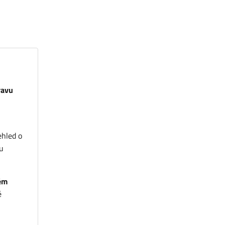
ravu
ehled o
u
ném
é