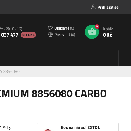
Přihlásit se
0
Oblíbené
(
0
)
Po-Pá: 8-16)
Košík
 037 477
0 Kč
Porovnat
(
0
)
OFFLINE
 S 8856080
REMIUM 8856080 CARBO
,9 kg.
Box na nářadí EXTOL