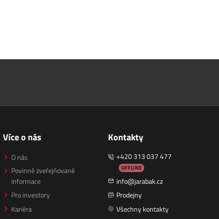
Více o nás
Kontakty
+420 313 037 477
O nás
OFFLINE
Povinně zveřejňované
informace
info@jarabak.cz
Pro investory
Prodejny
Kariéra
Všechny kontakty