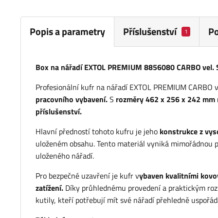
Popis a parametry
Příslušenství
P
1
Box na nářadí EXTOL PREMIUM 8856080 CARBO vel.
Profesionální kufr na nářadí EXTOL PREMIUM CARBO ve 
pracovního vybavení.
S
rozměry 462 x 256 x 242 mm n
příslušenství.
Hlavní předností tohoto kufru je jeho
konstrukce z vys
uloženém obsahu. Tento materiál vyniká mimořádnou pe
uloženého nářadí.
Pro bezpečné uzavření je kufr v
ybaven kvalitními kovov
zatížení.
Díky průhlednému provedení a praktickým rozmě
kutily, kteří potřebují mít své nářadí přehledně uspořá