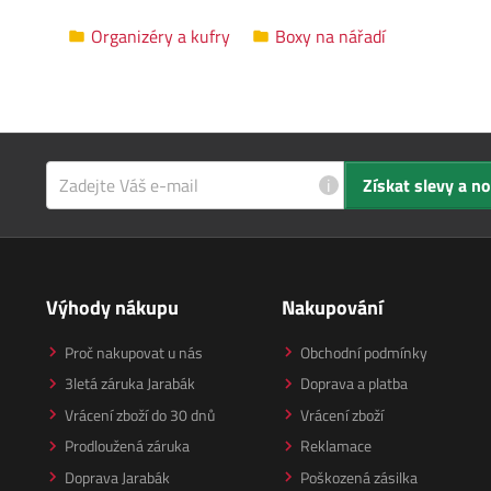
Organizéry a kufry
Boxy na nářadí
i
Získat slevy a n
Výhody nákupu
Nakupování
Proč nakupovat u nás
Obchodní podmínky
3letá záruka Jarabák
Doprava a platba
Vrácení zboží do 30 dnů
Vrácení zboží
Prodloužená záruka
Reklamace
Doprava Jarabák
Poškozená zásilka