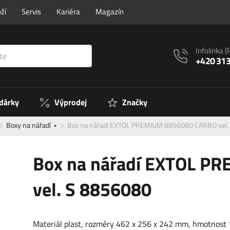
ží
Servis
Kariéra
Magazín
Infolinka
(
+420 313
 dárky
Výprodej
Značky
Boxy na nářadí
Box na nářadí EXTOL PREMIUM 8856080 CARBO vel.
Box na nářadí EXTOL P
vel. S 8856080
Materiál plast, rozměry 462 x 256 x 242 mm, hmotnost 1