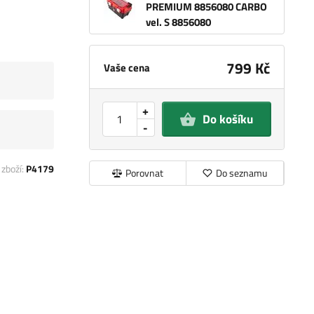
PREMIUM 8856080 CARBO
vel. S 8856080
799 Kč
Vaše cena
+
Do košíku
-
 zboží:
P4179
Porovnat
Do seznamu