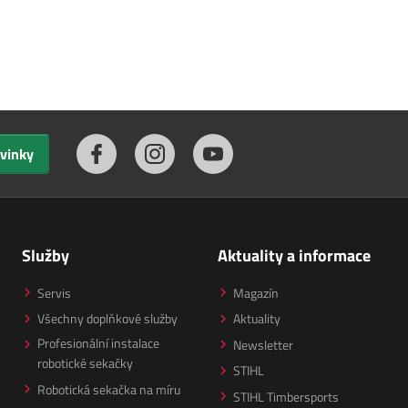
ovinky
Služby
Aktuality a informace
Servis
Magazín
Všechny doplňkové služby
Aktuality
Profesionální instalace
Newsletter
robotické sekačky
STIHL
Robotická sekačka na míru
STIHL Timbersports