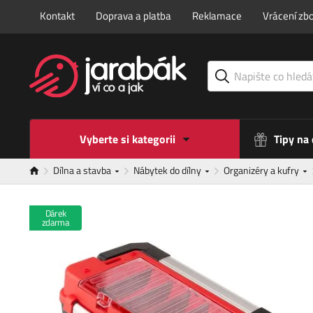
Kontakt
Doprava a platba
Reklamace
Vrácení zbo
Vyberte si kategorii
Tipy na
Dílna a stavba
Nábytek do dílny
Organizéry a kufry
Dárek
zdarma