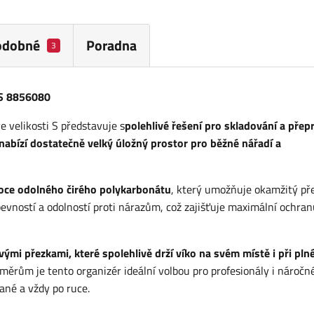
odobné
Poradna
3
 S 8856080
velikosti S představuje s
polehlivé řešení pro skladování a přep
abízí dostatečně velký úložný prostor pro běžné nářadí a
oce odolného čirého polykarbonátu
, který umožňuje okamžitý př
vností a odolností proti nárazům, což zajišťuje maximální ochran
ými přezkami, které spolehlivě drží víko na svém místě i při pl
rům je tento organizér ideální volbou pro profesionály i náročn
dané a vždy po ruce.