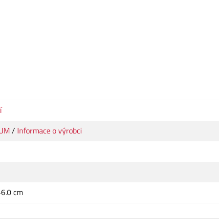
í
IUM
/
Informace o výrobci
46.0 cm