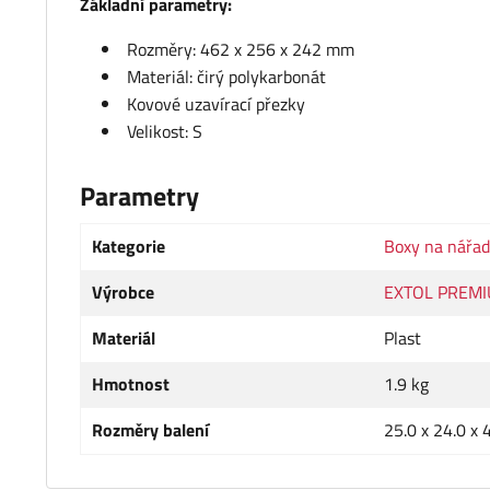
Základní parametry:
Rozměry: 462 x 256 x 242 mm
Materiál: čirý polykarbonát
Kovové uzavírací přezky
Velikost: S
Parametry
Kategorie
Boxy na nářad
Výrobce
EXTOL PREM
Materiál
Plast
Hmotnost
1.9 kg
Rozměry balení
25.0 x 24.0 x 