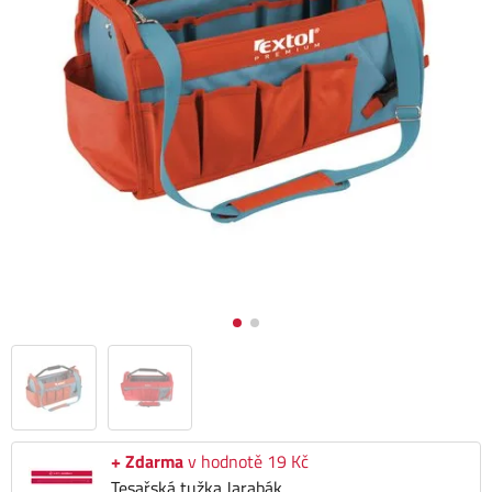
+ Zdarma
v hodnotě 19 Kč
Tesařská tužka Jarabák