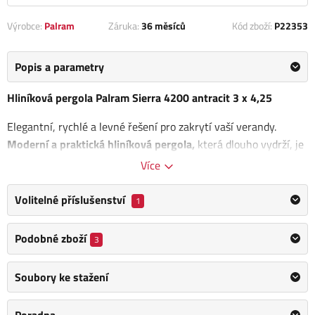
Výrobce:
Palram
Záruka:
36 měsíců
Kód zboží:
P22353
Popis a parametry
Hliníková pergola Palram Sierra 4200 antracit 3 x 4,25
Elegantní, rychlé a levné řešení pro zakrytí vaší verandy.
Moderní a praktická hliníková pergola,
která dlouho vydrží, je
za skvělou cenu, výborně vypadá a postavíte ji ve dvou lidech
Více
za jedno odpoledne.
Volitelné příslušenství
1
V podstatě
nezničitelná konstrukce z hliníkových profilů a
silného sendvičového polykarbonátu se 100% UV ochranou.
Podobné zboží
3
Střešní panely odolné vůči vysokému zatížení sněhem i
kroupami mají propustnost světla 80%. Pergola tak vytváří
Soubory ke stažení
příjemný stín, ale zůstává bohatě prosvětlena.
Unikátní systém nasunutí střešních panelů
bez dalšího