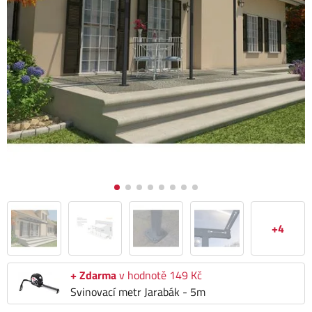
+4
+ Zdarma
v hodnotě 149 Kč
Svinovací metr Jarabák - 5m