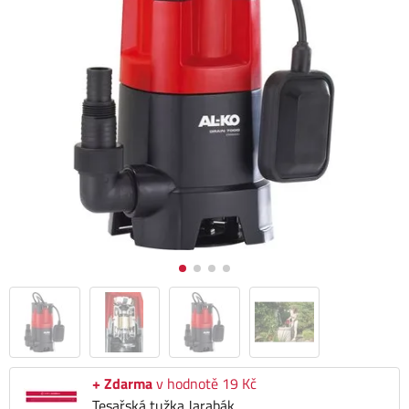
+ Zdarma
v hodnotě 19 Kč
Tesařská tužka Jarabák